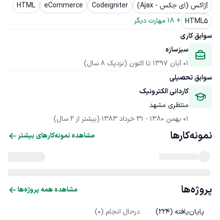
آژاکس (ای جکس - Ajax)
Codeigniter
eCommerce
HTML
+ 
18
 مهارت دیگر
HTML5
سوابق کاری
سبزسازه
01 آبان 1397
 تا اکنون
(نزدیک 8 سال)
سوابق تحصیلی
کاردانی الکترونیک
منتظری مشهد
01 بهمن 1380
 - 
31 خرداد 1383
(بیشتر از 2 سال)
نمونه‌کارها
مشاهده نمونه‌کارهای بیشتر
پروژه‌ها
مشاهده همه پروژه‌ها
پایان‌یافته (
224
)
درحال انجام (
0
)