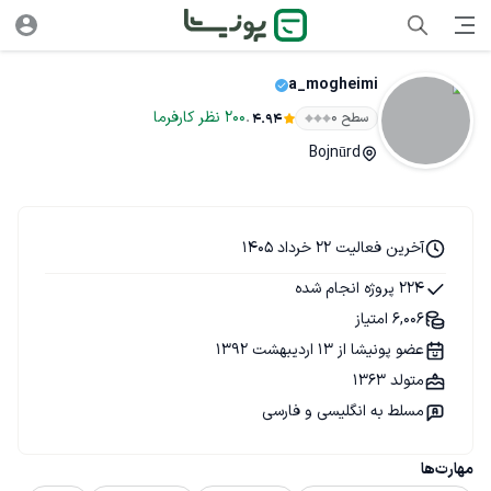
a_mogheimi
.
200
نظر
کارفرما
سطح ۰
4.94
Bojnūrd
آخرین فعالیت 22 خرداد 1405
224 پروژه انجام شده
6,006 امتیاز
عضو پونیشا از 13 اردیبهشت 1392
متولد 1363
مسلط به انگلیسی و فارسی
مهارت‌ها