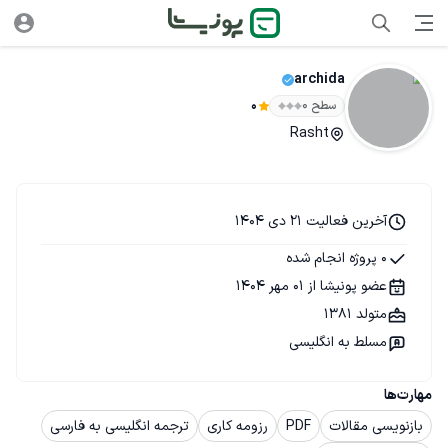
archida
سطح ۰
0
Rasht
آخرین فعالیت 21 دی 1404
0 پروژه انجام شده
عضو پونیشا از 01 مهر 1404
متولد 1381
مسلط به انگلیسی
مهارت‌ها
بازنویسی مقالات
PDF
رزومه کاری
ترجمه انگلیسی به فارسی