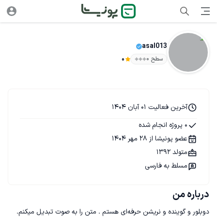
asal013
سطح ۰
0
آخرین فعالیت 01 آبان 1404
0 پروژه انجام شده
عضو پونیشا از 28 مهر 1404
متولد 1392
مسلط به فارسی
درباره من
دوبلور و گوینده و نریشن حرفه‌ای هستم . متن را به صوت تبدیل میکنم. 