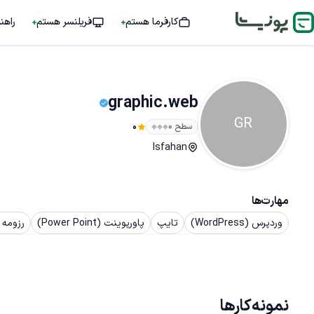
کارفرما هستم
فریلنسر هستم
راهن
graphic.web
GR
سطح ۰
0
Isfahan
مهارت‌ها
وردپرس (WordPress)
تایپ
پاورپوینت (Power Point)
رزومه 
نمونه‌کارها