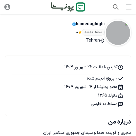
hamedaghighi
سطح ۰
0
Tehran
آخرین فعالیت 26 شهریور 1404
0 پروژه انجام شده
عضو پونیشا از 24 شهریور 1404
متولد 1365
مسلط به فارسی
درباره من