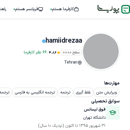
کارفرما هستم
فریلنسر هستم
راهن
hamiidrezaa
.
66
نظر
کارفرما
سطح ۰
4.86
Tehran
مهارت‌ها
ویرایش متن
غلط گیری
ترجمه
ترجمه انگلیسی به فارسی
ترجمه 
سوابق تحصیلی
فوق لیسانس
دانشگاه تهران
31 شهریور 1395
 تا اکنون
(نزدیک 10 سال)