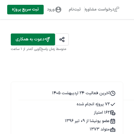
درخواست مشاوره
ثبت‌نام
ورود
ثبت سریع پروژه
دعوت به همکاری
متوسط زمان پاسخ‌گویی
کمتر از 1 ساعت
آخرین فعالیت 24 اردیبهشت 1405
72 پروژه انجام شده
162 امتیاز
عضو پونیشا از 09 تیر 1396
متولد 1373