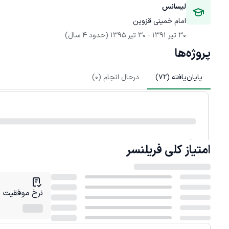
لیسانس
امام خمینی قزوین
30 تیر 1391
 - 
30 تیر 1395
(حدود 4 سال)
پروژه‌ها
پایان‌یافته (
72
)
درحال انجام (
0
)
امتیاز کلی
فریلنسر
نرخ موفقیت در