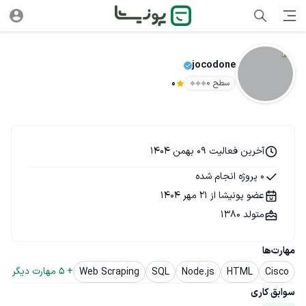
jocodone
سطح ۰
0
آخرین فعالیت 09 بهمن 1404
0 پروژه انجام شده
عضو پونیشا از 21 مهر 1404
متولد 1380
مهارت‌ها
+ 
5
 مهارت دیگر
Web Scraping
SQL
Node.js
HTML
Cisco
سوابق کاری