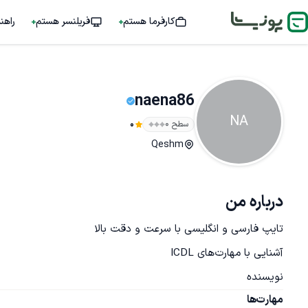
کارفرما هستم
فریلنسر هستم
راهن
naena86
NA
سطح ۰
0
Qeshm
درباره من
نویسنده
مهارت‌ها