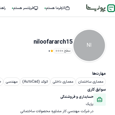
کارفرما هستم
فریلنسر هستم
راهن
niloofararch15
NI
سطح ۰
0
مهارت‌ها
معماری ساختمان
معماری داخلی
اتوکد (AutoCad)
مهندسی
ط
سوابق کاری
حسابداری و فروشندگی
پژیک
در شرکت مهندسی کار مشاوره محصولات ساختمانی