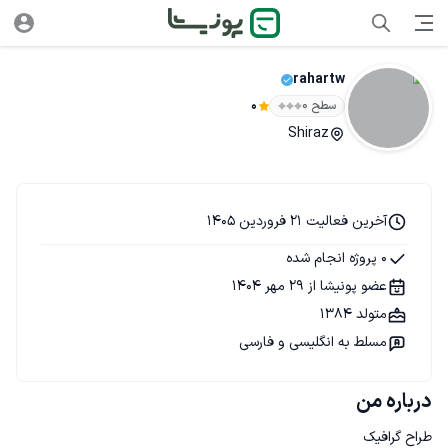
rahartw
سطح ۰
0
Shiraz
آخرین فعالیت 21 فروردین 1405
0 پروژه انجام شده
عضو پونیشا از 29 مهر 1404
متولد 1384
مسلط به انگلیسی و فارسی
درباره من
طراح گرافیک