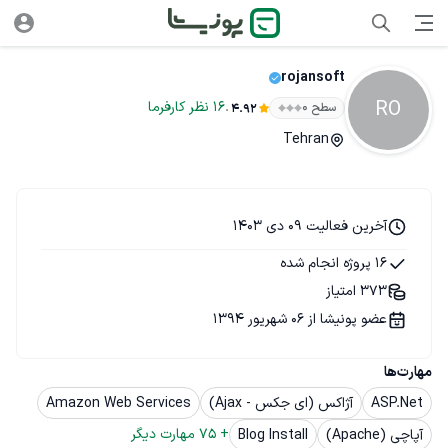
rojansoft
RO
.
16
نظر
کارفرما
سطح ۰
4.92
Tehran
آخرین فعالیت 09 دی 1403
16 پروژه انجام شده
373 امتیاز
عضو پونیشا از 06 شهریور 1394
مهارت‌ها
ASP.Net
آژاکس (ای جکس - Ajax)
Amazon Web Services
+ 
75
 مهارت دیگر
آپاچی (Apache)
Blog Install