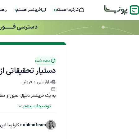
کارفرما هستم
فریلنسر هستم
راهن
انجام شده
دستیار تحقیقاتی از 
بازاریابی و فروش
به یک فریلنسر دقیق، صبور و منظم نی
توضیحات بیشتر
مثلا یافتم ایمیل رهبر ارکستر یا 
sobhanteam
کارفرما این