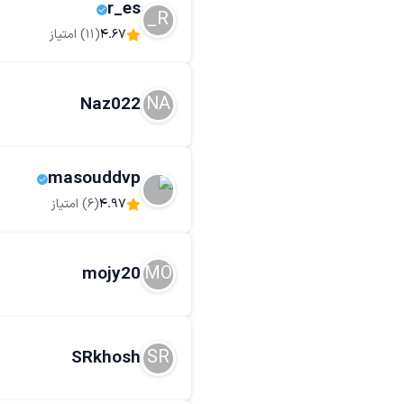
r_es
R_
4.67
(
11
) امتیاز
NA
Naz022
masouddvp
4.97
(
6
) امتیاز
MO
mojy20
SR
SRkhosh