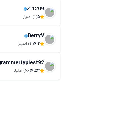
Zi1209
5
(
1
) امتیاز
BerryV
4.2
(
3
) امتیاز
grammertypiest92
4.53
(
46
) امتیاز