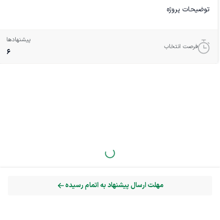
توضیحات پروژه
ما یک فروشگاه اینترنتی فعال در حوزه لوازم جانبی کامپیوتر داریم و به
دنبال یک متخصص با تجربه برای انجام وظایف سئوی خارجی (Off-
پیشنهادها
فرصت انتخاب
Page SEO) و طراحی کمپین‌های تبلیغاتی مؤثر هستیم. هدف اصلی،
6
افزایش ترافیک هدفمند، بهبود جایگاه در نتایج موتورهای جستجو و جذب
مشتریان جدید با کمترین هزینه به ازای هر کلیک یا تبدیل است.
مسؤولیت‌ها و الزامات
• تحلیل و ارزیابی وضعیت فعلی لینک‌سازی خارجی و بک‌لینک‌ها
• تدوین استراتژی لینک‌سازی با کیفیت (پست مهمان، انتشار در رسانه‌ها،
PR دیجیتال و…)
• تحقیق و انتخاب کلمات کلیدی ثانویه برای تقویت سئوی خارجی
• طراحی و اجرای کمپین‌های تبلیغاتی در گوگل ادز، اینستاگرام، تلگرام یا
سایر پلتفرم‌های مرتبط
مهلت ارسال پیشنهاد به اتمام رسیده
• مدیریت بودجه تبلیغات و بهینه‌سازی هزینه به ازای کلیک یا تبدیل
• ارائه گزارش دوره‌ای شامل معیارهای کلیدی (ترافیک ورودی، نرخ تبدیل،