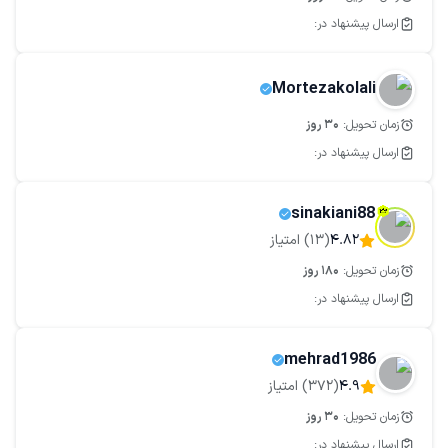
ارسال پیشنهاد در:
مهارت‌های مورد نیاز
Google Analytics
Link Building
سئو (SEO)
Mortezakolali
Google Website Optimizer
بازاریابی موتور جستجو
امکانات ویژه
زمان تحویل:
30
روز
بی‌نهایت
ارسال پیشنهاد در:
سرویس‌های مرتبط
خدمات سئو
سئو سایت فروشگاهی
sinakiani88
خدمات سئو تکنیکال
خدمات تولید محتوا
4.82
(
13
) امتیاز
زمان تحویل:
180
روز
ارسال پیشنهاد در:
mehrad1986
4.9
(
372
) امتیاز
زمان تحویل:
30
روز
ارسال پیشنهاد در: