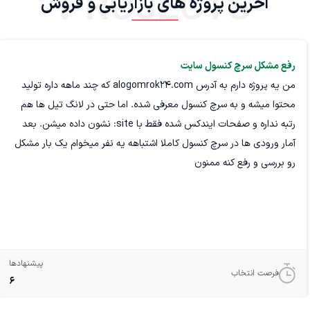
PROJECTS
آخرین پروژه های بازاریابی و فروش
رفع مشکل سرچ کنسول سایت
من یه پروژه دارم به آدرس alogomrok24.com که چند ماهه داره تولید
محتوا میشه و به سرچ کنسول معرفی شده. اما حتی در لانگ تیل ها هم
رتبه نداره و صفحات ایندکس شده فقط با site: نشون داده میشن. بعد
آمار ورودی ها در سرچ کنسول کاملا اشتباهه یه نفر میخوام یک بار مشکل
رو بررسی و رفع کنه ممنون
پیشنهادها
فرصت انتخاب
6