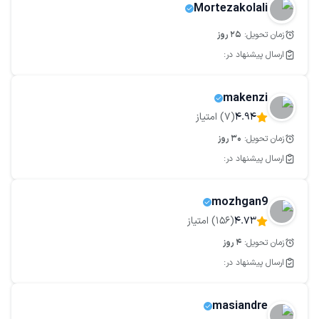
خدمات سئو
سئو سایت فروشگاهی
Mortezakolali
خدمات سئو تکنیکال
خدمات تولید محتوا
زمان تحویل:
25
روز
ارسال پیشنهاد در:
makenzi
4.94
(
7
) امتیاز
زمان تحویل:
30
روز
ارسال پیشنهاد در:
mozhgan9
4.73
(
156
) امتیاز
زمان تحویل:
4
روز
ارسال پیشنهاد در:
masiandre