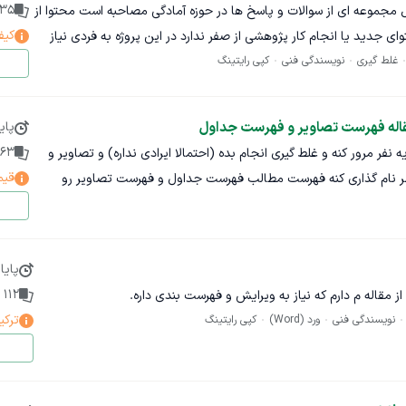
35
 مجموعه ای از سوالات و پاسخ ها در حوزه آمادگی مصاحبه است محتوا از
کیف
ای جدید یا انجام کار پژوهشی از صفر ندارد در این پروژه به فردی نیاز
غلط گیری
نویسندگی فنی
کپی رایتینگ
دارم که این فایل را از نظر نگارشی و ساختاری مرتب کند و در نهایت به صورت یک فایل PDF حرفه ای و
 نیاز ویرایش و یکدست سازی متن حذف بخش های تکراری و اضافی
موضوع تنظیم تیترها و بخش بندی مناسب برای خوانایی بهتر صفحه
نهادی انجام کار: ۱ روز در صورت امکان، ابتدا چند صفحه نمونه ویرایش شود تا سبک کار بررسی
قاله فهرست تصاویر و فهرست جداول
پای
آرایی حرفه ای و آماده سازی خروجی نهایی به صورت PDF خروجی نهایی باید مرتب خوانا و مناسب مطالعه
63
نفر مرور کنه و غلط گیری انجام بده (احتمالا ایرادی نداره) و تصاویر و
قیم
جداول رو بر اساس فرمت مورد نظر نام گذاری کنه فهرست مطالب فهرست جداول و فهرست تصاویر رو
پایا
112
پ
 مقاله م دارم که نیاز به ویرایش و فهرست بندی داره.
ترکی
نویسندگی فنی
ورد (Word)
کپی رایتینگ