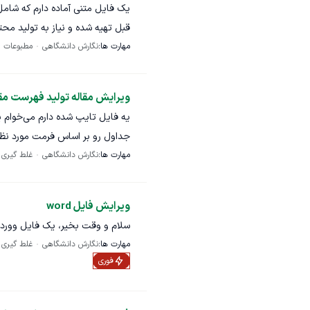
خروجی مورد انتظار
یک فایل متنی آماده دارم که شامل
قبل تهیه شده و نیاز به تولید محتو
فایل Word ویرایش‌شده، مرتب، بدون خطای فهرست و شماره‌گذاری، با اصطلاحات یکدست.
مهارت ها:
نگارش دانشگاهی
مطبوعات
36234 کلمه (۱۵۴ صفحه)
خوش فرم تحویل دهد موارد مورد
دسته بندی منظم مطالب بر اساس 
زمان پیش
ویرایش مقاله تولید فهرست م
شود.
یه فایل تایپ شده دارم می‌خوام یه 
و چاپ باشد
مهارت ها:
نگارش دانشگاهی
بصورت جداگانه تولید کنه
غلط گیری
ویرایش فایل word
سلام و وقت بخیر، یک فایل وورد از
مهارت ها:
نگارش دانشگاهی
غلط گیری
فوری