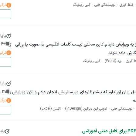
ترکی
غلط گیری
نویسندگی فنی
کپی رایتینگ
شانه‌گذاری و نیم‌فاصله‌ها یکدست‌سازی اصطلاحات تخصصی مانند: «پیل
«نسبت آب‌پوشانی»، «چرخه تخلیه»، «فشار آند»، «فشار کاتد»، «روش سطح
پایا
کدست‌سازی عنوان شکل‌ها، جدول‌ها و ارجاع آن‌ها در متن بررسی
47
پ
به ویرایش دارد و کاری سختی نیست کلمات انگلیسی به صورت پا ورقی
کل‌ها، جدول‌ها و معادلات رفع خطاهای فهرست مطالب، فهرست شکل‌ها
ترکی
گارش داده شوند
و فهرست جدول‌ها، از جمله خطاهای احتمالی مانند Bookmark not defined یکدست‌سازی فونت فارسی و
ط گیری
ورد (Word)
کپی رایتینگ
 بعد از تیترها و ظاهر کلی تز بررسی یکدستی اعداد و واحدها، مانند بار،
ربع و درصد بررسی نهایی متن از نظر رسم‌الخط فارسی و رعایت لحن رسمی
پایا
30
پ
امل زیان آور دارم که بیشتر کارهای ویراستاریش انجان دادم و الان ویرایش
ایش علمی تخصصی عمیق یا بازنویسی محتوای فنی نیست؛ بلکه هدف،
ترکی
ه
رش، انسجام ظاهری، صفحه‌آرایی و رعایت استانداردهای علمی است.
نویسندگی فنی
ادوبی این دیزاین (InDesign)
اکسل (Excel)
فایل متن به همراه تمپلیت در قالب Word ارسال می‌شود. لطفاً فقط افرادی پیشنهاد بدهند که تجربه
 در حوزه مهندسی، داشته باشند.
پای