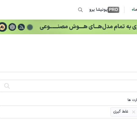
ما
پونیشا پرو
PRO
رت ها
غلط گیری