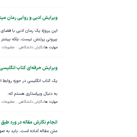
در سایت آمازون بشه لطفاً کسانی ک
یک هفته برای من مهمه.
ویرایش ادبی و روایی رمان مینی
نسخه نهایی کتاب باید در فرمت epub و docx بمن تحویل داده بشه
این پروژه یک رمان ادبی با فضای 
بیرونی پرتنش نیست، بلکه بیشتر 
مهارت ها:
پیش می‌رود.
نگارش دانشگاهی
مطبوعات
زبان متن ساده اما تصویری است و
ویرایش حرفه‌ای کتاب انگلیسی ب
دیالوگ‌ها، سکوت‌ها و فضاها شکل 
یک کتاب انگلیسی در حوزه روابط ان
شخصیت‌ها (یک دخترک، یک گربه و
معنا و تجربه را دارند تا شخصیت‌
به دنبال ویراستاری هستم که:
مهارت ها:
نگارش دانشگاهی
مطبوعات
نیاز اصلی من در این پروژه، ویرایش
تسلط بسیار بالا به زبان ان
تجربه ویرایش کتاب انگلیس
حفظ لحن شاعرانه و مینیمال متن
انجام نگارش مقاله در ورد طبق 
بتواند متن را از نظر روان
بهبود ریتم و جریان خوانش
متن مقاله آماده است. باید به ص
فقط به اصلاح گرامر اکتفا نک