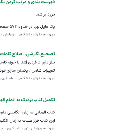
فهرست بندی و مرتب کردن یک 
درود بر شما
یک فایل 
مهارت ها:
نگارش دانشگاهی
ویرایش مت
قصد دارم تغییراتی در ساختار فه
که یک فایل جداگانه حاوی ترتیب
بر اساس همان ترتیب، جابه‌جا و 
تصحیح نگارشی، اصلاح کلمات 
به طوری که هدینگ‌های یک و دو 
نیاز دارم تا فردی آشنا با حوزه کام
برطرف شود(بعید است که مشکل دا
تغییرات شامل : یکسان سازی فو
مهارت ها:
نگارش دانشگاهی
غلط گیری
کلمات انگلیسی
نداشته باشد و شاید در حدود نیم
است پایان نامه در حدود 150 صفحه است
اعمال این تغییرات را ندارم. در ا
تکمیل کتاب نزدیک به اتمام اله
با تشکر
این کتاب قرار هست به زبان انگل
مهارت ها:
ویرایش متن
غلط گیری
چا
و سایز فونت‌ها درست بشه و جلد کتا