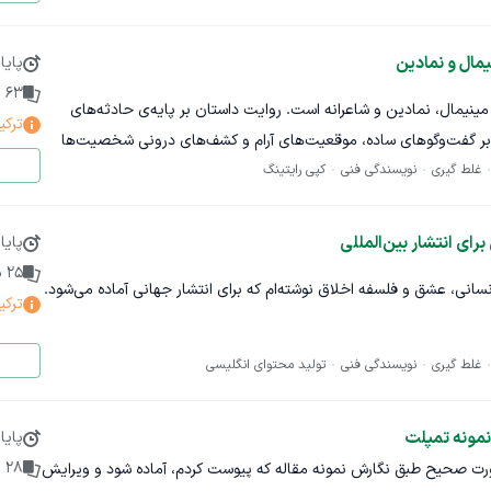
ه مهارت و تجربه این کار رو دارند به من پیام بدن، اتمام این پروژه زیر
مال و نمادین
پایا
63
پ
مینیمال، نمادین و شاعرانه است. روایت داستان بر پایه‌ی حادثه‌های
ترکی
بر گفت‌وگوهای ساده، موقعیت‌های آرام و کشف‌های درونی شخصیت‌ها
غلط گیری
نویسندگی فنی
کپی رایتینگ
 تلاش شده معناها به‌صورت مستقیم توضیح داده نشوند، بلکه در دل
رای انتشار بین‌المللی
پایا
بگیرند.
25
پ
سانی، عشق و فلسفه اخلاق نوشته‌ام که برای انتشار جهانی آماده می‌شود.
 عناصر نمادین مانند درخت، بادبادک و چراغ) بیشتر نقش حامل‌های
ترکی
های کلاسیک با کنش‌های روایی پیچیده.
غلط گیری
نویسندگی فنی
تولید محتوای انگلیسی
 ادبی و روایی است؛ به‌ویژه:
گلیسی داشته باشد.
ی داشته باشد.
نمونه تمپلت
پایا
ی، طبیعی بودن جملات، سبک نگارش و خوانایی بهبود دهد.
28
پ
ورت صحیح طبق نگارش نمونه مقاله که پیوست کردم، آماده شود و ویرایش
ند.