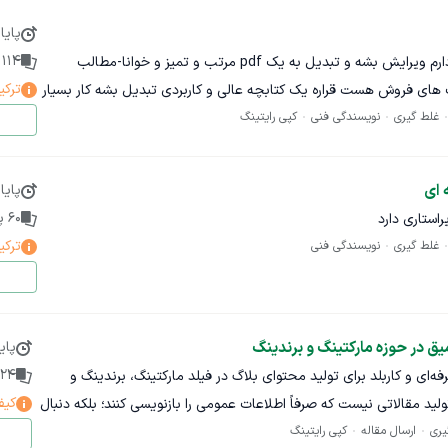
 قالب‌بندی: تطبیق با استانداردهای ویرایشی (نقطه‌گذاری، گیومه،
پایا
114
پ
ی متن طولانی درست که دوست دارم ویرایش بشه و تبدیل به یک pdf مرتب و تمیز و خوانا-مطالب
ر صورت نیاز، ارائه راهکار برای جابه‌جایی پاراگراف‌ها یا بازنویسی
ترکی
 های فروش هست قراره یک کتابچه عالی و کاربردی تبدیل بشه کار بسیار
غلط گیری
نویسندگی فنی
کپی رایتینگ
هایی بدون تغییرات نمایشی
تسلط کامل به زبان فارسی معیار، دستور زبان و علائم نگارشی
پایا
متون بلند (حداقل یک نمونه کار مرتبط)
60
پی
ترکی
غلط گیری
نویسندگی فنی
لحن نویسنده و حسن سلیقه در اصلاح متن
ازخورد کارفرما
 در حوزه مارکتینگ و برندینگ
پای
ت‌گذاری تغییرات
24
ه‌ای و کاربلد برای تولید محتوای بلاگ در فیلد مارکتینگ، برندینگ و
کیف
ید مقالاتی نیست که صرفاً اطلاعات عمومی را بازنویسی کنند؛ بلکه دنبال
یری
ارسال مقاله
کپی رایتینگ
موضوع بپردازد، مبتنی بر داده و پژوهش باشد و برای مخاطب حرفه‌ای