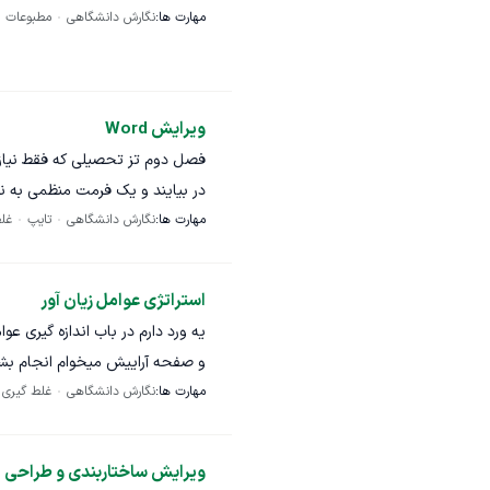
مهارت ها:
نگارش دانشگاهی
مطبوعات
مواردی که باید انجام شود:
اصلاح غلط‌های تایپی، نگارشی، ن
سوختی انتهابسته»، «آب‌گرفتگی»، 
ویرایش Word
پاسخ»، «مدل رگرسیونی» اصلاح و ی
فصل دوم تز تحصیلی که فقط نیاز 
شماره‌گذاری فصل‌ها، بخش‌ها، ش
در بیایند و یک فرمت منظمی به ن
مهارت ها:
نگارش دانشگاهی
تایپ
غل
انگلیسی، فاصله خطوط، فاصله قبل و
ثانیه، ولت، آمپر بر سانتی‌متر م
علمی تحویل فایل Word نهایی همراه با Track Changes یا مشخص‌بودن اصلاحات، در صورت امکان
استراتژی عوامل زیان آور
یه ورد دارم در باب اندازه گیری عو
تأکید می‌شود که این پروژه ویر
و صفحه آراییش میخوام انجام بش
آماده‌سازی نهایی متن از نظر نگا
مهارت ها:
نگارش دانشگاهی
غلط گیری
ویرایش متن علمی فارسی، مخصوصاً
ویرایش ساختاربندی و طراحی PDF برای فایل متنی آموزشی