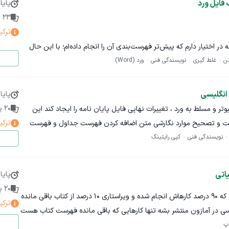
فایل ورد
پایا
23
پ
ترکی
ورد در حدود ۵۷۳ صفحه در اختیار دارم که پیش‌تر فهرست‌بندی آن را انجام داده‌ام؛ با این حال
ن
غلط گیری
نویسندگی فنی
ورد (Word)
رست و به تبع آن در ترتیب مطالب داخل فایل اعمال شود. به این صورت
 صحیح موضوعات تهیه کرده‌ام و لازم است مطالب موجود در فایل اصلی
مرتب شوند و در نهایت نیز فهرست‌بندی آن به‌صورت حرفه‌ای تنظیم شود
انگلیسی
پایا
و سه در فهرست نمایش داده شوند و هرجا تعیین هدینگ‌ها مشکل دارد،
20
پی
پیوتر و مسلط به ورد ، تغییرات نهایی فایل پایان نامه را ایجاد کند این
شته باشد).
ترکی
نت و تصحیح موارد نگارشی متن اضافه کردن فهرست جداول و فهرست
نویسندگی فنی
کپی رایتینگ
عکس ها مرتب کردن منابع استفاده شده مرتب کردن فهرست و تایتل ها ایجاد فوت نوت برای برخی از
به‌نظر می‌رسد برای فردی که به‌صورت تخصصی با نرم‌افزار Word کار می‌کند، انجام این کار زمان زیادی نیاز
 ساعت قابل انجام باشد؛ اما متأسفانه در حال حاضر فرصت کافی برای
دامه فایل ترتیب فهرست تقدیم می‌شود.
یاتی
پایا
20
پی
کتاب الهیاتی به زبان انگلیسی دارم که ۹۰ درصد کارهاش انجام شده و ویراستاری ۱۰ درصد از کتاب باقی مانده
ترکی
یسی در آمازون منتشر بشه تنها کارهایی که باقی مانده فهرست کتاب هست
پ
ب که خودم آمادش کردم در ابتدای کتاب قرار بگیره و کاملاً آماده انتشار