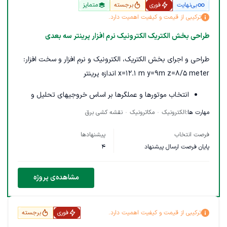
technology/2024/09/secret-calculator-hack-brings-
بی‌نهایت
فوری
برجسته
متمایز
chatgpt-to-the-ti-84-enabling-easy-cheating/
ترکیبی از قیمت و کیفیت اهمیت دارد.
طراحی بخش الکتریک الکترونیک نرم افزار پرینتر سه بعدی
پروژه نیاز به یک مشاور متخصص در زمینه الکترونیک دارد.
طراحی و اجرای بخش الکتریک، الکترونیک و نرم افزار و سخت افزار:
x=12.1 m y=9m z=8/5 meter اندازه پرینتر
انتخاب موتورها و عملگرها بر اساس خروجیهای تحلیل و
طراحی سازه پرینتر.
مهارت ها:
الکترونیک
مکاترونیک
نقشه کشی برق
انتخاب درایور مناسب موتورها با کمک تیم طراحی مکانیک و
فرصت انتخاب
پیشنهادها
روحیه کار تیمی
پایان فرصت ارسال پیشنهاد
4
طراحی و پیادهسازی ارتباطات الکتریکی شامل تابلو برق و
توزیع توان، موارد ایمنی، نقشه های سیمکشی و اتصالات
مشاهده‌ی پروژه
وارتباطات.توانایی کار با نرم افزارEPLAN به صورتی که سازه به
راحتی مونتاز و دمونتاژ شود
طراحی و پیاده سازی مدارات الکترونیک کنترل حرکت سازه بر
ترکیبی از قیمت و کیفیت اهمیت دارد.
فوری
برجسته
اساس فرامین دریافتی از کامپیوتر. با استفاده از PLC