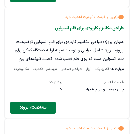
ترکیبی از قیمت و کیفیت اهمیت دارد.
طراحی مکانیزم کاربردی برای قلم انسولین
عنوان پروژه: طراحی مکانیزم کاربردی برای قلم انسولین توضیحات
پروژه: پروژه شامل طراحی و توسعه نمونه اولیه دستگاه کمکی برای
قلم انسولین است که روی قلم نصب شده، تعداد کلیک‌های پیچ
تنظیم دوز را تشخیص داده و از طریق صدا به کاربر اطلاع دهد.
مهارت ها:
الکترونیک
ابزار
طراحی صنعتی
مهندسی مکانیک
مکاترونیک
هدف پروژه تسهیل استفاده از قلم انسولین برای افراد دارای اختلال
فرصت انتخاب
پیشنهادها
بینایی است تا استفاده از قلم انسولین را برای آنها آسان‌تر و دقیق‌تر
پایان فرصت ارسال پیشنهاد
7
کند. پروژه در مرحله ایده‌پردازی قرار دارد و طراحی نهایی قطعی
نیست. با توجه به نیازمندی‌ها، امکان تقسیم کار به چند بخش
مشاهده‌ی پروژه
(الکترونیک، برنامه‌نویسی، طراح صنعتی) وجود دارد و پیشنهادهای
خلاقانه و راهکارهای فنی مورد استقبال قرار می‌گیرد. در ازای انجام
این پروژه و با توجه به کیفیت خروجی‌های مشخص، ، پرداخت
ترکیبی از قیمت و کیفیت اهمیت دارد.