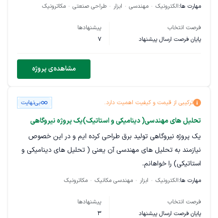
دهد. هدف پروژه تسهیل استفاده از قلم انسولین برای افراد دارای
مهارت ها:
الکترونیک
مهندسی
ابزار
طراحی صنعتی
مکاترونیک
اختلال بینایی است. پروژه در مرحله ایده‌پردازی قرار دارد و طراحی
فرصت انتخاب
پیشنهادها
نهایی قطعی نیست. با توجه به نیازمندی‌ها، امکان تقسیم کار به
پایان فرصت ارسال پیشنهاد
7
چند بخش (الکترونیک، برنامه‌نویسی، طراح صنعتی) وجود دارد و
پیشنهادهای خلاقانه و راهکارهای فنی مورد استقبال قرار می‌گیرد.
مشاهده‌ی پروژه
انتظارات پروژه:
انتخاب و طراحی مکانیزم تشخیص چرخش پیچ تنظیم دوز (انکودر
ترکیبی از قیمت و کیفیت اهمیت دارد.
بی‌نهایت
مغناطیسی یا روش‌های مشابه)
تحلیل های مهندسی( دینامیکی و استاتیک)یک پروژه نیروگاهی
طراحی شماتیک مدار و انتخاب قطعات مناسب
یک پروژه نیروگاهی تولید برق طراحی کرده ایم و در این خصوص
نیازمند به تحلیل های مهندسی آن یعنی ( تحلیل های دینامیکی و
برنامه‌نویسی میکروکنترلر برای شمارش کلیک‌ها و ایجاد فیدبک
استاتیکی) را خواهانم.
لمسی/صوتی
مهارت ها:
الکترونیک
ابزار
مهندسی مکانیک
مکاترونیک
طراحی مدل سه‌بعدی بدنه برای پرینت سه‌بعدی
فرصت انتخاب
پیشنهادها
مستندسازی کامل طراحی‌ها و کدها جهت استفاده در ساخت نمونه
پایان فرصت ارسال پیشنهاد
3