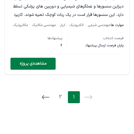
دیزاین سنسورها و عملگرهای شیمیایی و دوربین های پزشکی تسلط
دارد. این سنسورها قرار است در یک ربات کوچک تعبیه شوند. کاربرد
این ربات پزشکی است. شرایط:
مهارت ها:
مهندسی شیمی
الکترونیک
ابزار
مهندسی مکانیک
مکاترونیک
داشتن مقاله و پروژه مرتبط
فرصت انتخاب
پیشنهادها
تسلط کامل به زبان انگلیسی
پایان فرصت ارسال پیشنهاد
6
آشنایی با آناتومی و فیزیولوژی بدن انسان، بخصوص در
بخش دستگاه گوارشی
مشاهده‌ی پروژه
2
1