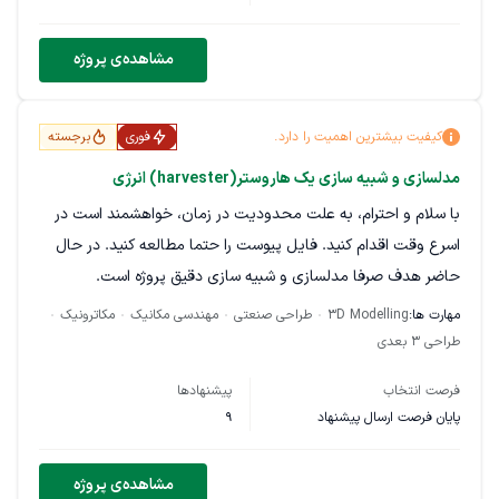
تعریف دقیق پروتکل ارتباطی بین زیرسیستم‌ها جدول ورودی/
مشاهده‌ی پروژه
خروجی اینترفیس‌ها فرمت: Excel + Word
۵. طرح چیدمان اولیه (Layout)
کیفیت بیشترین اهمیت را دارد.
فوری
برجسته
ابعاد تقریبی هر زیرسیستم چیدمان فضایی داخل دستگاه فرمت:
مدلسازی و شبیه سازی یک هاروستر(harvester) انرژی
CAD یا Sketch واضح
با سلام و احترام، به علت محدودیت در زمان، خواهشمند است در
۶. BOM سطح بالا (High-Level BOM)
اسرع وقت اقدام کنید. فایل پیوست را حتما مطالعه کنید. در حال
حاضر هدف صرفا مدلسازی و شبیه سازی دقیق پروژه است.
لیست تجهیزات اصلی هر زیرسیستم دسته‌بندی: داخلی / وارداتی /
سفارشی فرمت: Excel
مهارت ها:
3D Modelling
طراحی صنعتی
مهندسی مکانیک
مکاترونیک
طراحی ۳ بعدی
۷. ماتریس ریسک فنی
فرصت انتخاب
پیشنهادها
شناسایی ریسک‌های اصلی احتمال، تأثیر و راهکار فرمت: Excel
پایان فرصت ارسال پیشنهاد
9
۸. گزارش نهایی فاز ۱
مشاهده‌ی پروژه
جمع‌بندی تمام خروجی‌ها فرمت: PDF