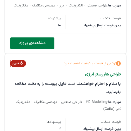
سیستم پخت و حرارت‌دهی سیستم تحویل محصول سیستم
مهارت ها:
طراحی صنعتی
الکترونیک
ابزار
مهندسی مکانیک
مکاترونیک
پرداخت و رابط کاربری سیستم کنترل PLC سیستم IoT و مانیتورینگ
فرصت انتخاب
پیشنهادها
از راه دور وظایف و خروجی‌های موردنیاز ۱. بلاک دیاگرام کامل
پایان فرصت ارسال پیشنهاد
10
سیستم
نمایش تمام زیرسیستم‌ها ارتباط و وابستگی‌های بین زیرسیستم‌ها
مشاهده‌ی پروژه
فرمت: PDF + فایل ادیتیبل (Visio / Draw.io / Lucidchart)
۲. فلوچارت کامل عملیات
ترکیبی از قیمت و کیفیت اهمیت دارد.
فوری
از لحظه ورود کاربر تا تحویل محصول شامل تمام حالات خطا
طراحی هاروستر انرژی
فرمت: PDF + فایل ادیتیبل
با سلام و احترام خواهشمند است فایل پیوست را به دقت مطالعه
بفرمایید.
۳. مستندات تعریف زیرسیستم‌ها
مهارت ها:
3D Modelling
طراحی صنعتی
مهندسی مکانیک
مکاترونیک
مشخصات فنی هر زیرسیستم پارامترهای کلیدی هر بخش فرمت:
کتیا (Catia)
Word
فرصت انتخاب
پیشنهادها
۴. سند کنترل اینترفیس (ICD)
پایان فرصت ارسال پیشنهاد
3