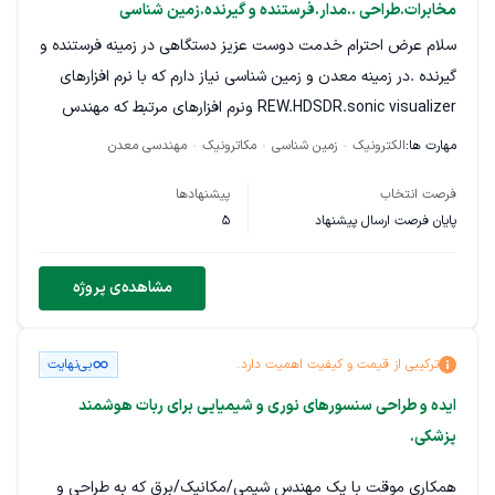
مخابرات.طراحی ..مدار.فرستنده و گیرنده.زمین شناسی
یابردهای گسترده و Stand Alone .
سلام عرض احترام خدمت دوست عزیز دستگاهی در زمینه فرستنده و
انتخاب و جانمایی سنسورهای مناسب و مدارات خوانش
گیرنده .در زمینه معدن و زمین شناسی نیاز دارم که با نرم افزارهای
سنسورها با توجه به محیط کاربری پرینتر.
REW.HDSDR.sonic visualizer ونرم افزارهای مرتبط که مهندس
پیادهسازی سختافزار کامپیوتر بصورت Embedded بطوریکه
مخابرات و الکترونیک شناخت کافی داشته باشد. و بتواند دستگاه و
در محیط کارگاهی ساختمانی دارای عملکرد صحیح باشد.
مهارت ها:
الکترونیک
زمین شناسی
مکاترونیک
مهندسی معدن
مدار مناسب که با لب تاب یا بدون لب تاب کار کند. و حتی محیط
طراحی و پیادهسازی نرمافزار اختصاصی تبدیل G-Code به
فرصت انتخاب
پیشنهادها
۳۶۰درجه داشته باشیم.که شامل طراحی مدار و ساخت مدار باشیم
x-y-z .
پایان فرصت ارسال پیشنهاد
5
انشاالله توضیحات کافی بوده باشد.
طراحی و پیادهسازی سیستم ارتباط داده بین اجزاء مختلف
سیستم شامل سنسورها، درایورها، بردهای کنترلی و
مشاهده‌ی پروژه
کامپیوترEmbedded .مسلط به استانداردهای IEEE
,IEC,ISIRI, حفاظت جانRCD ,و اتصال کوتاه و اضافه بار
MCCB ,AFDDو ارتینگ
ترکیبی از قیمت و کیفیت اهمیت دارد.
بی‌نهایت
ایده و طراحی سنسورهای نوری و شیمیایی برای ربات هوشمند
پزشکی.
همکاری موقت با یک مهندس شیمی/مکانیک/برق که به طراحی و