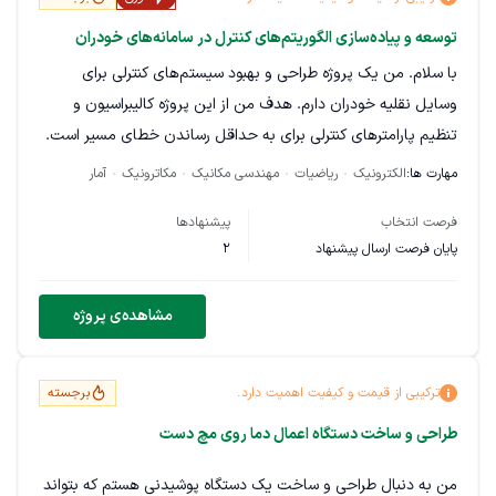
ممکن است از داده‌های واقعی نیز استفاده شود.
با تشکر 🙏
توسعه و پیاده‌سازی الگوریتم‌های کنترل در سامانه‌های خودران
هدف، ساخت یک مدل دقیق و قابل اعتماد است که بتواند
با سلام. من یک پروژه طراحی و بهبود سیستم‌های کنترلی برای
در شرایط مختلف (حتی در حضور نویز) خروجی سیستم را
وسایل نقلیه خودران دارم. هدف من از این پروژه کالیبراسیون و
به‌درستی پیش‌بینی کند.
تنظیم پارامترهای کنترلی برای به حداقل رساندن خطای مسیر است.
ماهیت سیستم: Compare
تا جاهای خوبی بردمش جلو ولی نیاز به فرد خبره در این کار دارم.
مهارت ها:
الکترونیک
ریاضیات
مهندسی مکانیک
مکاترونیک
آمار
دنبال افرادی هستم که آشنایی کامل با سیستم‌های ناوبری و
Nonlinear ARX
فرصت انتخاب
پیشنهادها
مسیر‌یابی دارند (در یکی از رشته‌های مهندسی برق (کنترل)،
NARMAXHammerstein-Wiener
پایان فرصت ارسال پیشنهاد
2
مکاترونیک، مهندسی مکانیک یا حوزه‌های مرتبط). فرد نامبرده
ترجیح ما استفاده از روش‌های ساب‌اسپیس غیرخطی است (در
بایستی تسلط به MATLAB/Simulink، Python یا C++ داشته
صورت امکان و تجربه قبلی شما).
مشاهده‌ی پروژه
باشد.
نیازمندی‌ها:
ترکیبی از قیمت و کیفیت اهمیت دارد.
برجسته
آشنایی و تجربه عملی با شناسایی سیستم‌های غیرخطی از نوع
طراحی و ساخت دستگاه اعمال دما روی مچ دست
بلک‌باکس
توانایی پیاده‌سازی مدل در محیط متلب (MATLAB) یا محیط‌های
من به دنبال طراحی و ساخت یک دستگاه پوشیدنی هستم که بتواند