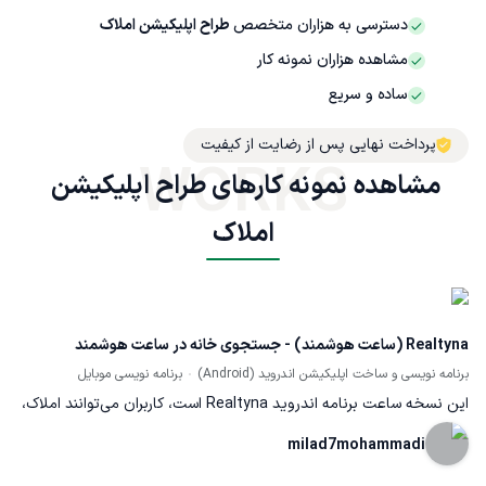
دسترسی به هزاران متخصص
طراح اپلیکیشن املاک
مشاهده هزاران نمونه کار
ساده و سریع
پرداخت نهایی پس از رضایت از کیفیت
WORKS
مشاهده نمونه کارهای طراح اپلیکیشن 
املاک
Realtyna (ساعت هوشمند) - جستجوی خانه در ساعت هوشمند
برنامه نویسی و ساخت اپلیکیشن اندروید (Android)
برنامه نویسی موبایل
این نسخه ساعت برنامه اندروید Realtyna است، کاربران می‌توانند املاک،
تصاویر، ویدیوها و جزئیات را ببینند و حتی در حال حرکت با مشاور املاک
milad7mohammadi
یا صاحب ملک تماس بگیرند.