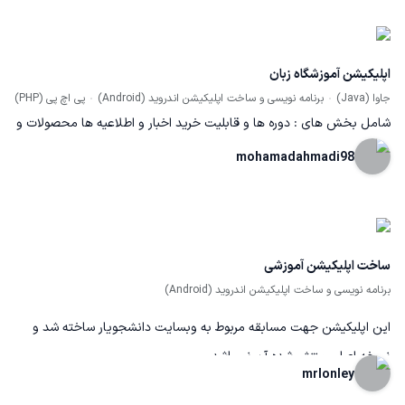
http://dl.dastsazapp.ir/quill.apk
اپلیکیشن آموزشگاه زبان
جاوا (Java)
برنامه نویسی و ساخت اپلیکیشن اندروید (Android)
پی اچ پی (PHP)
شامل بخش های : دوره ها و قابلیت خرید اخبار و اطلاعیه ها محصولات و
قابلیت خرید قابلیت ثبت نام و لاکین براساس شماره موبایل تیکت و آرشیو
mohamadahmadi98
فیلم های آموزشی و ...
ساخت اپلیکیشن آموزشی
برنامه نویسی و ساخت اپلیکیشن اندروید (Android)
این اپلیکیشن جهت مسابقه مربوط به وبسایت دانشجویار ساخته شد و
نسخه اصلی منتشر شده آن نمیباشد
mrlonley