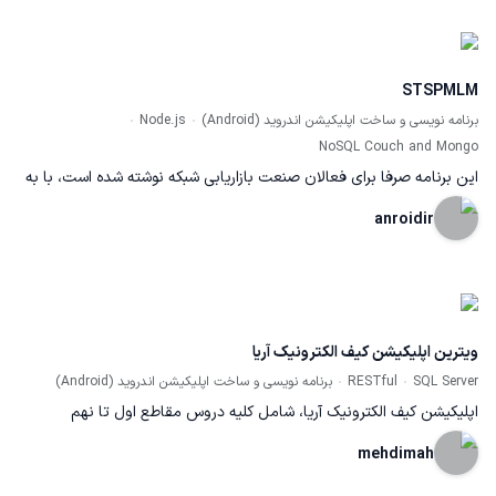
STSPMLM
برنامه نویسی و ساخت اپلیکیشن اندروید (Android)
Node.js
NoSQL Couch and Mongo
این برنامه صرفا برای فعالان صنعت بازاریابی شبکه نوشته شده است، با به
روزترین سیستم آموزشی دنیا که در آن افراد بدون حس فروشندگی، خرید
anroidir
اولیه و زمان زیاد میتوانند به درآمد رسوبی دست پیدا کنند. در این برنامه
شما میتوانید به سرعت به لیست پیشنهادی برای گفت گو دست پیدا کنید
وعملکرد خودتان و سازمانتان را ارزیابی کنید. امکانات: + مدیریت زیرشاخه
ویترین اپلیکیشن کیف الکترونیک آریا
ها + DMO + ارسال اعلان + جدول بندی لیست + جنولوژی + گزارش
SQL Server
RESTful
برنامه نویسی و ساخت اپلیکیشن اندروید (Android)
عملکرد سازمان + اعلان ها + همگام سازی آموزش ها به هر زبان
اپلیکیشن کیف الکترونیک آریا، شامل کلیه دروس مقاطع اول تا نهم
تحصیلی می باشد که همراه با امکاناتی نظیر فیلم، آزمون و فلش کارت،
mehdimah
بستر کمک آموزشی مناسبی برای دانش آموزان می باشد.