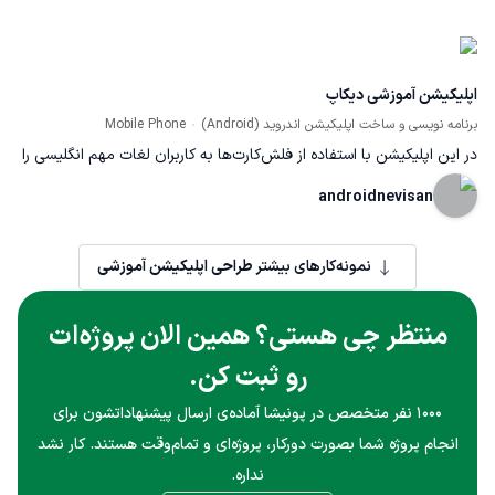
اپلیکیشن آموزشی دیکاپ
برنامه نویسی و ساخت اپلیکیشن اندروید (Android)
Mobile Phone
در این اپلیکیشن با استفاده از فلش‌کارت‌ها به کاربران لغات مهم انگلیسی را
آموزش می‌د‌هد. البته در ادامه پروژه لغات فرانسوی نیز به اپ اضافه گردید.
androidnevisan
دیتابیس اپ تقریبا 8هزار لغت را داراست. طراحی رابط کاربری در این پروژه
برعهده کارفرما بود. لینک پروژه در پونیشا: http://pnsh.co/p141121
نمونه‌کارهای بیشتر
طراحی اپلیکیشن آموزشی
منتظر چی هستی؟ همین الان پروژه‌ات
رو ثبت کن.
۱۰۰۰ نفر متخصص در پونیشا آماده‌ی ارسال پیشنهاداتشون برای
انجام پروژه شما بصورت دورکار، پروژه‌ای و تمام‌وقت هستند. کار نشد
نداره.