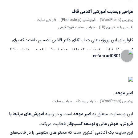
طراحی وبسایت آموزشی آکادمی قاف
وردپرس (WordPress)
فوتوشاپ (Photoshop)
طراحی سایت
طراحی رابط کاربری (UI)
طراحی سایت فروشگاهی
کارفرمای این پروژه یعنی جناب آقای دکتر قائمی تصمیم داشتند که برای
کسب و کار آنلاین خودشون که داخل حوزه آموزش تخصصی دندان پزشکی
erfanrad0801
فعالیت دارند یک وبسایت آموزشی ایجاد کنند. با توجه به تعداد دوره ها و
خدمات این مجموعه من قالب استادشو بهشون پیشنهاد کردم که روی
سیستم مدیریت محتوای وردپرس ایجاد شده بود. ویژگی های وبسایت: •
cms ورپرس • طراحی با قالب استادشو • طراحی با رنگ های متفاوت و
امیر موحد
چشم نواز • طراحی کاملا ریسپانسیو • امکان ثبت نام با موبایل
وردپرس (WordPress)
طراحی وبلاگ
طراحی سایت
این وب‌سایت متعلق به
امیر موحد
است و در زمینه
آموزش‌های مرتبط با
فروش، هوش مالی و توسعه کسب‌وکار
فعالیت می‌کند.
این سایت یک آکادمی آنلاین است که محتواهای متنوعی را در قالب‌های