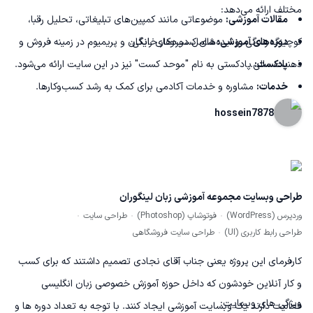
مختلف ارائه می‌دهد:
مقالات آموزشی:
موضوعاتی مانند کمپین‌های تبلیغاتی، تحلیل رقبا،
دوره‌های آموزشی:
کوچینگ زندگی، و ایده‌های کسب‌وکار خانگی.
شامل دوره‌های رایگان و پریمیوم در زمینه فروش و
پادکست:
ذهنیت مالی.
پادکستی به نام "موحد کست" نیز در این سایت ارائه می‌شود.
خدمات:
مشاوره و خدمات آکادمی برای کمک به رشد کسب‌وکارها.
hossein7878
طراحی وبسایت مجموعه آموزشی زبان لینگوران
وردپرس (WordPress)
فوتوشاپ (Photoshop)
طراحی سایت
طراحی رابط کاربری (UI)
طراحی سایت فروشگاهی
کارفرمای این پروژه یعنی جناب آقای نجادی تصمیم داشتند که برای کسب
و کار آنلاین خودشون که داخل حوزه آموزش خصوصی زبان انگلیسی
ویژگی های وبسایت:
فعالیت دارند یک وبسایت آموزشی ایجاد کنند. با توجه به تعداد دوره ها و