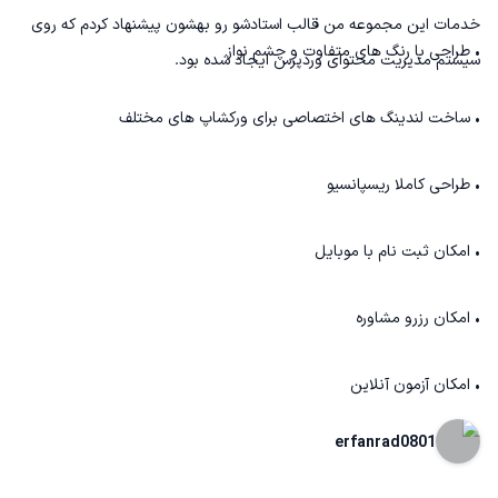
خدمات این مجموعه من قالب استادشو رو بهشون پیشنهاد کردم که روی
• طراحی با رنگ های متفاوت و چشم نواز
سیستم مدیریت محتوای وردپرس ایجاد شده بود.
• ساخت لندینگ های اختصاصی برای ورکشاپ های مختلف
• طراحی کاملا ریسپانسیو
• امکان ثبت نام با موبایل
• امکان رزرو مشاوره
• امکان آزمون آنلاین
erfanrad0801