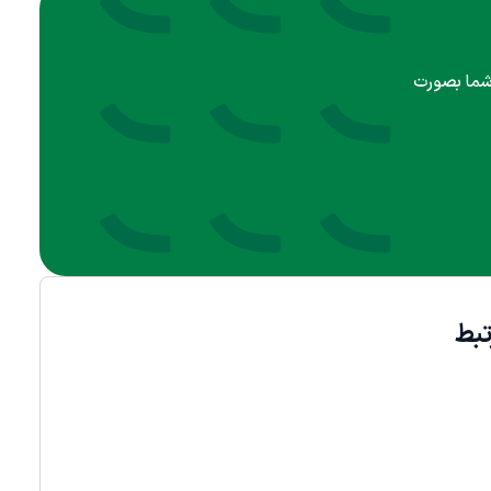
 شما بصورت
بط