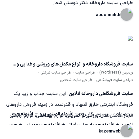
طراحی سایت داروخانه دکتر دوستی شعار
abdolmahdi
سایت فروشگاه داروخانه و انواع مکمل های ورزشی و غذایی و…
وردپرس (WordPress)
طراحی سایت
طراحی سایت شرکتی
طراحی سایت فروشگاهی
طراحی سایت شخصی
سایت فروشگاهی داروخانه آنلاین
، این سایت جذاب و زیبا یک
فروشگاه اینترنتی خارق العهاد و قدرتمند در زمینه فروش داروهای
محصولات پریمیوم بکار رفته :
افزونه المنتور پرو
+
افزونه جت
مجاز، مکمل های ورزشی و تقویتی، لوازم بهداشتی، لوازم آرایشی
انجین
+
افزونه جت اسمارت فیلتر
+
افزونه جت ووبیلدر
+
جت
و… میباشد. در طراحی این سایت علاوه بر رعایت موارد مربوط به
kazemweb
سرچ
زیبایی ظاهری بصری، سعی شده است یک وب سایت قدرتمند و