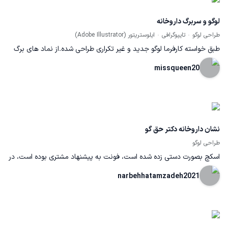
می‌دهد و برای استفاده در فضاهای محیطی و دیجیتال کاربردی است.
لوگو و سربرگ داروخانه
طراحی لوگو
تایپوگرافی
ایلوستریتور (Adobe Illustrator)
طبق خواسته کارفرما لوگو جدید و غیر تکراری طراحی شده.از نماد های برگ
سبز قلب(نماد سلامتی) و دارو استفاده شده و از تایپوگرافیم بافرمت رسمی
missqueen20
استفاده شده.
نشان داروخانه دکتر حق گو
طراحی لوگو
اسکچ بصورت دستی زده شده است، فونت به پیشنهاد مشتری بوده است، در
فضای ایلاستریتور طراحی و انتخاب رنگ شده است
narbehhatamzadeh2021