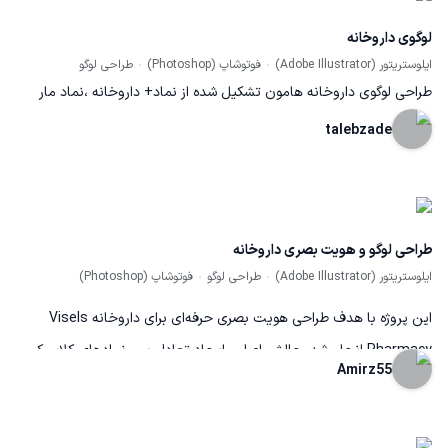
لوگوی داروخانه
ایلوستریتور (Adobe Illustrator)
فوتوشاپ (Photoshop)
طراحی لوگو
طراحی لوگوی داروخانه هامون تشکیل شده از نماد+ داروخانه ،نماد مار
سلامت و کلمه هامون،رنگبندی سبز نماد سلامتی و رشد
talebzade
طراحی لوگو و هویت بصری داروخانه
ایلوستریتور (Adobe Illustrator)
طراحی لوگو
فوتوشاپ (Photoshop)
این پروژه با هدف طراحی هویت بصری حرفه‌ای برای داروخانه Visels
Pharmacy انجام شد. چالش اصلی، ایجاد تعادل بین نمادهای کلاسیک
Amirz55
پزشکی و طراحی مدرن، در کنار حفظ خوانایی و حس اعتماد بود. با انتخاب
المان‌های شناخته‌شده داروسازی، رنگ‌بندی هدفمند و نورپردازی مناسب،
نشان بصری منسجمی طراحی شد که هویت برند را به‌وضوح نمایش