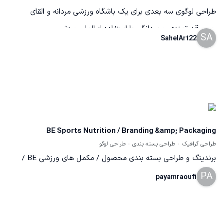
طراحی لوگوی سه بعدی برای یک باشگاه ورزشی مردانه و القای
حس قدرتمندی و مردانگی با استفاده از المان ورزشی
SA
SahelArt22
BE Sports Nutrition / Branding &amp; Packaging
طراحی گرافیک
طراحی بسته بندی
طراحی لوگو
برندینگ و طراحی بسته بندی محصول / مکمل های ورزشی BE /
PA
تولید کشور اتریش / نمونه بسته بندی Iso CFM
payamraoufi