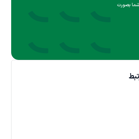
 شما بصورت
بط