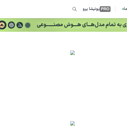
ما
پونیشا پرو
PRO