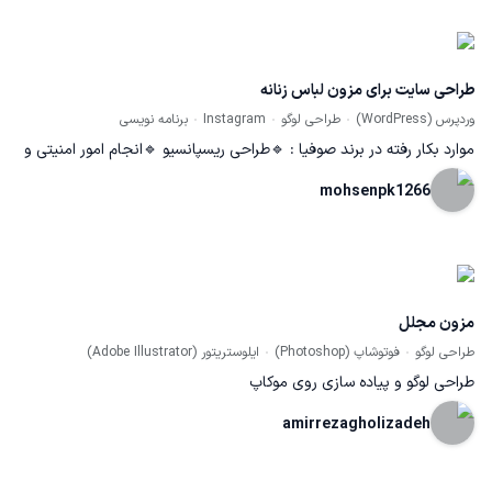
طراحی سایت برای مزون لباس زنانه
وردپرس (WordPress)
طراحی لوگو
Instagram
برنامه نویسی
موارد بکار رفته در برند صوفیا : 🔹طراحی ریسپانسیو 🔹انجام امور امنیتی و
سرعت وب سایت 🔹تولید محتوای سوشال مدیا و طراحی کمپین تبلیغاتی
mohsenpk1266
این برند در چندین مرحله 🔹طراحی لوگو و لیوت پیج 🔹داشتن درگاه
پرداخت مستقیم و واسطه مشاهده کامل نمونه کار در سایت :
www.hustlercompany.com
مزون مجلل
طراحی لوگو
فوتوشاپ (Photoshop)
ایلوستریتور (Adobe Illustrator)
طراحی لوگو و پیاده سازی روی موکاپ
amirrezagholizadeh