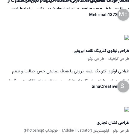
ماندگار بود که مفاهیمی مانند تازگی، سلامت، کیفیت و تجربه‌ای متفاوت از
مستقیمی با طبیعت و صنعت رستوران ایجاد شود. رنگ سبز نماد طراوت،
صرف غذا را به مخاطب منتقل کند.
ME
Mehrmah1372
سلامت و مواد اولیه تازه است و رنگ طلایی حس کیفیت، ارزش و تجربه‌ای
لوکس را القا می‌کند.
طراحی لوگوی کترینگ لقمه ایرونی
طراحی گرافیک
طراحی لوگو
طراحی لوگوی کترینگ لقمه ایرونی با هدف نمایش حس اصالت و طعم
ایرانی. در این طراحی از رنگ‌های طلایی، سبز و قرمز برای القای حس گرما،
SI
SinaCreative
تازگی و فرهنگ ایرانی استفاده شده است. نماد بخار غذا و برگ‌های سبز
نشان‌دهنده‌ی تازگی و سلامت هستند. این پروژه به‌صورت تمرینی برای
نمایش توانایی در طراحی لوگوهای برند غذایی انجام شده است.
طراحی نشان تجاری
طراحی لوگو
ایلوستریتور (Adobe Illustrator)
فوتوشاپ (Photoshop)