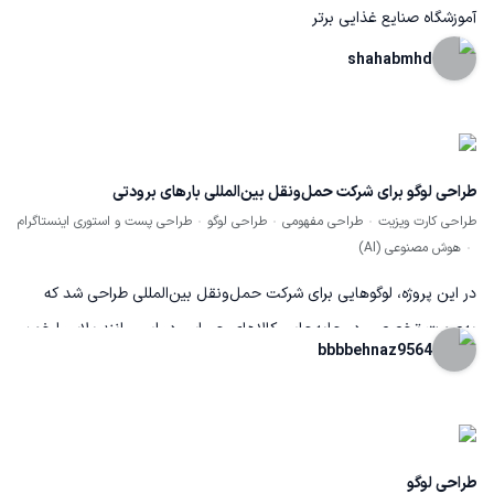
آموزشگاه صنایع غذایی برتر
shahabmhd
طراحی لوگو برای شرکت حمل‌ونقل بین‌المللی بارهای برودتی
طراحی کارت ویزیت
طراحی مفهومی
طراحی لوگو
طراحی پست و استوری اینستاگرام
هوش مصنوعی (AI)
در این پروژه، لوگوهایی برای شرکت حمل‌ونقل بین‌المللی طراحی شد که
به‌صورت تخصصی در جابه‌جایی کالاهای حساس دمایی مانند پلاسما خون
bbbbehnaz9564
و مواد غذایی فعالیت دارد. مسیرهای حمل شامل روسیه، اروپا و ایران بوده
و تمرکز طراحی بر نمایش دقت، ایمنی و قابلیت کنترل دما در حمل‌ونقل
بین‌المللی بود. استفاده از نمادهایی مثل قطره، دانه برف، هواپیما و
کامیون، هویت بصری تخصصی و قابل اعتماد را برای برند شکل داده است.
طراحی لوگو