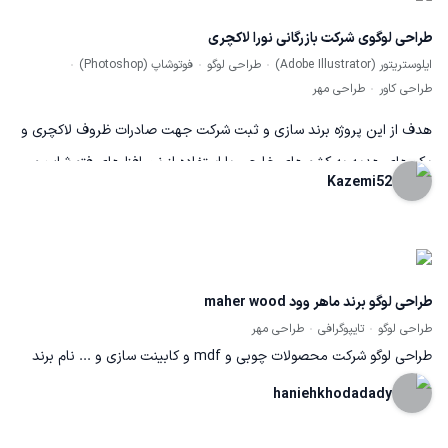
در نظر گرفته شد که علارقم ظرافت در طراحی کیفیت چاپ هم به حد نساب
طراحی لوگوی شرکت بازرگانی نورا لاکچری
برسد.
ایلوستریتور (Adobe Illustrator)
طراحی لوگو
فوتوشاپ (Photoshop)
طراحی کاور
طراحی مهر
هدف از این پروژه برند سازی و ثبت شرکت جهت صادرات ظروف لاکچری و
پک های هدیه به کشورهای خارجی با استفاده از نرم افزارهای فتو شاپ و
Kazemi52
ایلستریتور که باعث دیده شدن محصول و سفارش گیری از کشور عمان و
مصر و چین شده
طراحی لوگو برند ماهر وود maher wood
طراحی لوگو
تایپوگرافی
طراحی مهر
طراحی لوگو شرکت محصولات چوبی و mdf و کابینت سازی و ... نام برند
ماهر وود maher wood
haniehkhodadady