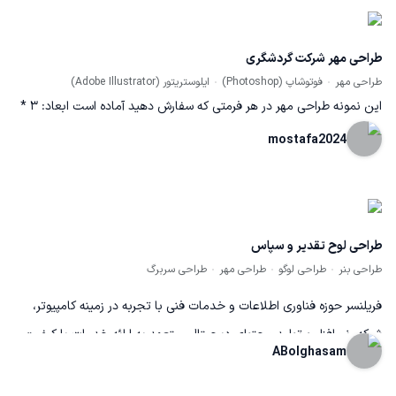
طراحی مهر شرکت گردشگری
طراحی مهر
فوتوشاپ (Photoshop)
ایلوستریتور (Adobe Illustrator)
این نمونه طراحی مهر در هر فرمتی که سفارش دهید آماده است ابعاد: ۳ *
۵ سانتیمتر
mostafa2024
طراحی لوح تقدیر و سپاس
طراحی بنر
طراحی لوگو
طراحی مهر
طراحی سربرگ
فریلنسر حوزه فناوری اطلاعات و خدمات فنی با تجربه در زمینه کامپیوتر،
شبکه، نرم‌افزار و تولید محتوای دیجیتال. متعهد به ارائه خدمات با کیفیت،
ABolghasam
پشتیبانی مناسب و تحویل به‌موقع پروژه‌ها.»