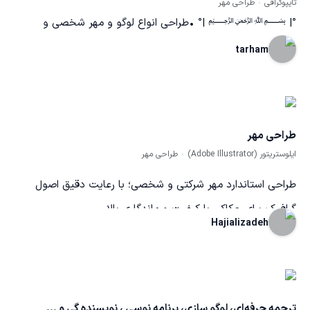
تایپوگرافی
طراحی مهر
°| ﷽ |° •طراحی انواع لوگو و مهر شخصی و
تجاری • اجرای تایپوگرافی با خطوط نستعلیق،ثلث و... •طراحی
tarham
انواع موکاپ لوگو و تایپوگرافی
طراحی مهر
ایلوستریتور (Adobe Illustrator)
طراحی مهر
طراحی استاندارد مهر شرکتی و شخصی؛ با رعایت دقیق اصول
گرافیک برای حکاکی با کیفیت و ماندگاری بالا
Hajializadeh
ترجمه حرفه‌ای، لوگو سازی، برنامه نوسی ، نویسنده گی و ...