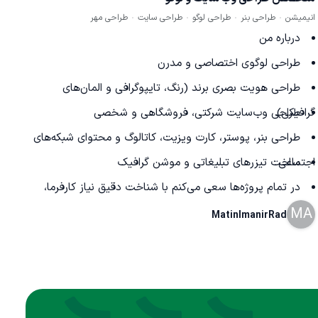
انیمیشن
طراحی بنر
طراحی لوگو
طراحی سایت
طراحی مهر
درباره من
طراحی لوگوی اختصاصی و مدرن
طراحی هویت بصری برند (رنگ، تایپوگرافی و المان‌های
گرافیکی)
طراحی وب‌سایت شرکتی، فروشگاهی و شخصی
طراحی بنر، پوستر، کارت ویزیت، کاتالوگ و محتوای شبکه‌های
اجتماعی
ساخت تیزرهای تبلیغاتی و موشن گرافیک
در تمام پروژه‌ها سعی می‌کنم با شناخت دقیق نیاز کارفرما،
MA
طرحی خلاقانه، کاربردی و منحصربه‌فرد ارائه دهم. کیفیت اجرا،
MatinImanirRad
رعایت زمان تحویل، ارتباط مستمر با کارفرما و پشتیبانی پس از
تحویل، اصولی هستند که همیشه به آن‌ها پایبندم..