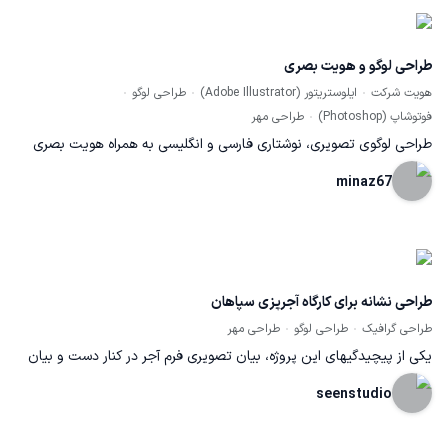
طراحی لوگو و هویت بصری
هویت شرکت
ایلوستریتور (Adobe Illustrator)
طراحی لوگو
فوتوشاپ (Photoshop)
طراحی مهر
طراحی لوگوی تصویری، نوشتاری فارسی و انگلیسی به همراه هویت بصری
شامل رنگ های سازمانی، پترن اختصاصی و ترکیب بندی و چیدمان لوگو
minaz67
برای کاربردهای مختلف مهر، ست اداری، تابلو سر در، فضی سوشال مدیا
طراحی نشانه برای کارگاه آجرپزی سپاهان
طراحی گرافیک
طراحی لوگو
طراحی مهر
یکی از پیچیدگیهای این پروژه، بیان تصویری فرم آجر در کنار دست و بیان
آن له شکلی کاملا هندسی بود که مد نظر سفارش دهنده نیز بود. از سویی
seenstudio
این فضا باید تداعی کننده استحکام این محصول نیز میبود که با استفاده از