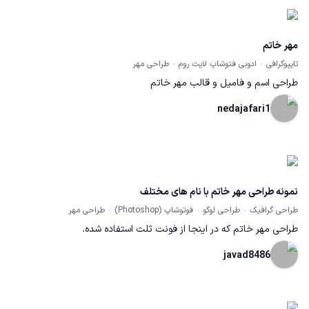
فرم های هندسی ایرانی اسلامی، و مربع به عنوان یکی از شاخص ترین و
مستحکم ترین عناصر تصویری به هدف مورد نظر رسیدم.
مهر خاتم
تایپوگرافی
ادوبی فتوشاپ لایت روم
طراحی مهر
طراحی اسم و فامیل و قالب مهر خاتم
nedajafari1
نمونه طراحی مهر خاتم با نام های مختلف
طراحی گرافیک
طراحی لوگو
فوتوشاپ (Photoshop)
طراحی مهر
طراحی مهر خاتم که در اینجا از فونت ثلث استفاده شده.
javad8486