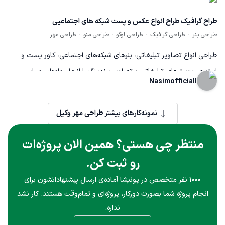
طراح گرافیک طراح انواع عکس و پست شبکه های اجتماعیی
طراحی بنر
طراحی گرافیک
طراحی لوگو
طراحی منو
طراحی مهر
طراحی انواع تصاویر تبلیغاتی، بنرهای شبکه‌های اجتماعی، کاور پست و
استوری، پوسترهای تبلیغاتی و تصاویر برندینگ را انجام داده‌ام. در این
Nasimofficiall
پروژه با استفاده از اصول طراحی گرافیک، ترکیب رنگ حرفه‌ای، تایپوگرافی
مناسب و نرم‌افزارهای طراحی، محتوای بصری جذاب و باکیفیت تولید شد.
نمونه‌کارهای بیشتر
طراحی مهر وکیل
هدف افزایش جذب مخاطب، ارتقای هویت بصری برند و بهبود نرخ تعامل
کاربران بود. تمامی طرح‌ها با کیفیت بالا، متناسب با نیاز کارفرما و قابل
منتظر چی هستی؟ همین الان پروژه‌ات
استفاده در پلتفرم‌های مختلف طراحی و تحویل شده‌اند
رو ثبت کن.
۱۰۰۰ نفر متخصص در پونیشا آماده‌ی ارسال پیشنهاداتشون برای
انجام پروژه شما بصورت دورکار، پروژه‌ای و تمام‌وقت هستند. کار نشد
نداره.