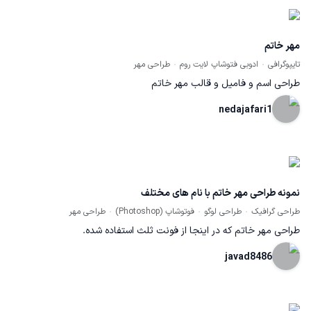
فرم های هندسی ایرانی اسلامی، و مربع به عنوان یکی از شاخص ترین و
مستحکم ترین عناصر تصویری به هدف مورد نظر رسیدم.
مهر خاتم
تایپوگرافی
ادوبی فتوشاپ لایت روم
طراحی مهر
طراحی اسم و فامیل و قالب مهر خاتم
nedajafari1
نمونه طراحی مهر خاتم با نام های مختلف
طراحی گرافیک
طراحی لوگو
فوتوشاپ (Photoshop)
طراحی مهر
طراحی مهر خاتم که در اینجا از فونت ثلث استفاده شده.
javad8486