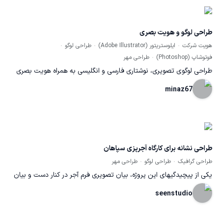
طراحی لوگو و هویت بصری
هویت شرکت
ایلوستریتور (Adobe Illustrator)
طراحی لوگو
فوتوشاپ (Photoshop)
طراحی مهر
طراحی لوگوی تصویری، نوشتاری فارسی و انگلیسی به همراه هویت بصری
شامل رنگ های سازمانی، پترن اختصاصی و ترکیب بندی و چیدمان لوگو
minaz67
برای کاربردهای مختلف مهر، ست اداری، تابلو سر در، فضی سوشال مدیا
طراحی نشانه برای کارگاه آجرپزی سپاهان
طراحی گرافیک
طراحی لوگو
طراحی مهر
یکی از پیچیدگیهای این پروژه، بیان تصویری فرم آجر در کنار دست و بیان
آن له شکلی کاملا هندسی بود که مد نظر سفارش دهنده نیز بود. از سویی
seenstudio
این فضا باید تداعی کننده استحکام این محصول نیز میبود که با استفاده از