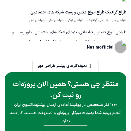
طراح گرافیک طراح انواع عکس و پست شبکه های اجتماعیی
طراحی بنر
طراحی گرافیک
طراحی لوگو
طراحی منو
طراحی مهر
طراحی انواع تصاویر تبلیغاتی، بنرهای شبکه‌های اجتماعی، کاور پست و
استوری، پوسترهای تبلیغاتی و تصاویر برندینگ را انجام داده‌ام. در این
Nasimofficiall
پروژه با استفاده از اصول طراحی گرافیک، ترکیب رنگ حرفه‌ای، تایپوگرافی
مناسب و نرم‌افزارهای طراحی، محتوای بصری جذاب و باکیفیت تولید شد.
نمونه‌کارهای بیشتر
طراحی مهر
هدف افزایش جذب مخاطب، ارتقای هویت بصری برند و بهبود نرخ تعامل
کاربران بود. تمامی طرح‌ها با کیفیت بالا، متناسب با نیاز کارفرما و قابل
منتظر چی هستی؟ همین الان پروژه‌ات
استفاده در پلتفرم‌های مختلف طراحی و تحویل شده‌اند
رو ثبت کن.
۱۰۰۰ نفر متخصص در پونیشا آماده‌ی ارسال پیشنهاداتشون برای
انجام پروژه شما بصورت دورکار، پروژه‌ای و تمام‌وقت هستند. کار نشد
نداره.