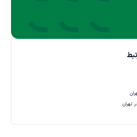
بط
ران
 تهران