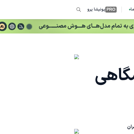
ما
پونیشا پرو
PRO
گاهی
ران