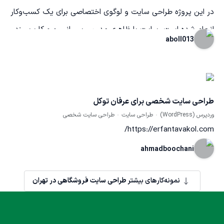
در این پروژه طراحی سایت و لوگوی اختصاصی برای یک کسب‌وکار
انجام شده است. سایت با ظاهری مدرن، ریسپانسیو و کاربرپسند
aboll013
طراحی شده تا در موبایل و دسکتاپ عملکرد مناسبی داشته باشد.
همچنین لوگویی متناسب با هویت برند طراحی شده که سادگی،
خلاقیت و ماندگاری را در کنار هم ارائه می‌دهد.
طراحی سایت شخصی برای عرفان توکل
وردپرس (WordPress)
طراحی سایت
طراحی سایت شخصی
https://erfantavakol.com/
ahmadboochani
نمونه‌کارهای بیشتر
طراحی سایت فروشگاهی در تهران