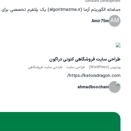
Software Development
«سامانه الگوریتم آزما (algoritmazma.ir) یک پلتفرم تخصصی برای
AM
مدیریت اطلاعات آزمایشگاه (LIMS) است که با هدف
Amir75m
دیجیتالی‌سازی فرآیندهای آزمایشگاهی، مدیریت نمونه‌ها، پیگیری
نتایج و اتوماسیون فعالیت‌های صنعتی و آزمایشگاهی توسعه
یافته است. در این پروژه، از صفر تا صد معماری، طراحی رابط
طراحی سایت فروشگاهی کتونی دراگون
کاربری و پیاده‌سازی بک‌اند و فرانت‌اند سامانه توسط اینجانب
وردپرس (WordPress)
طراحی سایت
طراحی سایت فروشگاهی
انجام شده است.»
https://katonidragon.com/
ahmadboochani