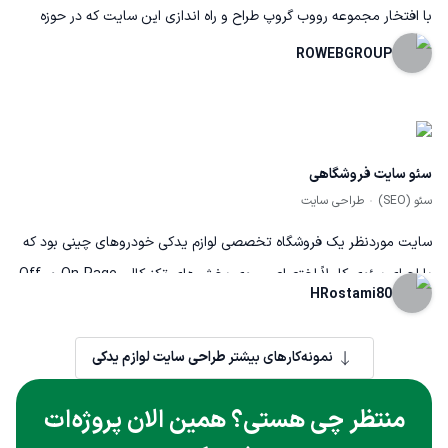
با افتخار مجموعه رووب گروپ طراح و راه اندازی این سایت که در حوزه
تأمین هر نوع لوازم یدکی و تجهیزات مورد نیاز برای موتور سیکلت‌ها
ROWEBGROUP
فعالیت دارد تحت پشتیبانی تیم ما قراردارد.
سئو سایت فروشگاهی
سئو (SEO)
طراحی سایت
سایت موردنظر یک فروشگاه تخصصی لوازم یدکی خودروهای چینی بود که
با اجرای سئوی کاملاً اختصاصی روی بخش‌های تکنیکال، On-Page و Off-
HRostami80
Page بهینه‌سازی شد. تمرکز اصلی پروژه بر جذب کاربر هدفمند و افزایش
نرخ تبدیل بود. نتیجه این فرآیند، بهبود جایگاه کلمات کلیدی، افزایش
نمونه‌کارهای بیشتر
طراحی سایت لوازم یدکی
ورودی ارگانیک، زنگ‌خور واقعی و رشد فروش سایت بود که رضایت کامل
کارفرما را به همراه داشت.
منتظر چی هستی؟ همین الان پروژه‌ات