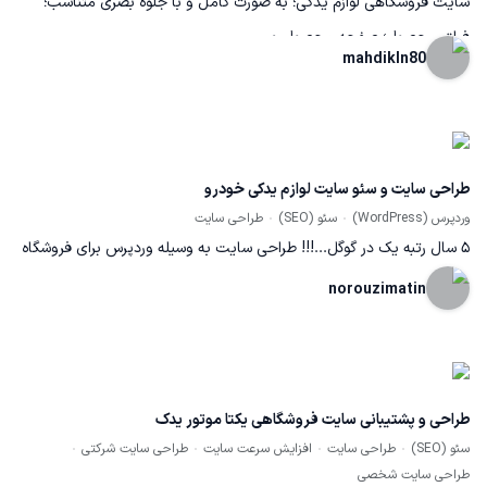
سایت فروشگاهی لوازم یدکی؛ به صورت کامل و با جلوه بصری متناسب؛
فیلتر محصول؛ صفحه محصول و ...
mahdikln80
طراحی سایت و سئو سایت لوازم یدکی خودرو
وردپرس (WordPress)
سئو (SEO)
طراحی سایت
5 سال رتبه یک در گوگل...!!! طراحی سایت به وسیله وردپرس برای فروشگاه
سئول یدک که در حوزه لوازم یدکی خودرو (سانگ یانگ تیوولی و دوو)
norouzimatin
فعالیت می کنند. دسترسی سریع به شماره تماس ها و سئوی بی نظیر
سایت که موجب شده است «5 سال» با کلمات کلیدی «لوازم یدکی تیوولی»
و «لوازم یدکی دوو» در رتبه 1 گوگل باشد رضایت کارفرما را پیوسته به همراه
طراحی و پشتیبانی سایت فروشگاهی یکتا موتور یدک
خود داشته است. در این پروژه کارفرما صرفا یک سایتی را نیاز داشتند که
سئو (SEO)
طراحی سایت
افزایش سرعت سایت
طراحی سایت شرکتی
شماره تماس فروشگاه داخل آن باشد و رتبه خوبی در گوگل بدست بیاورد.
طراحی سایت شخصی