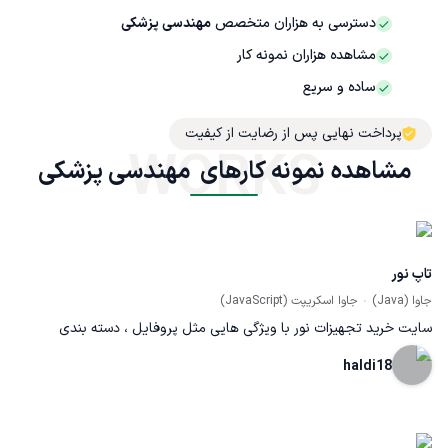
دسترسی به هزاران متخصص
مهندسی پزشکی
مشاهده هزاران نمونه کار
ساده و سریع
پرداخت نهایی پس از رضایت از کیفیت
WORKS
مشاهده نمونه کارهای  مهندسی پزشکی
تاپ نور
جاوا (Java)
جاوا اسکریپت (JavaScript)
سایت خرید تجهیزات نور با ویژگی هایی مثل پروفایل ، دسته بندی
محصولات ، سبد خرید و .. لینک : https://topnoor.ir/ فرانت : React
haldi18
بکند : java springBoot