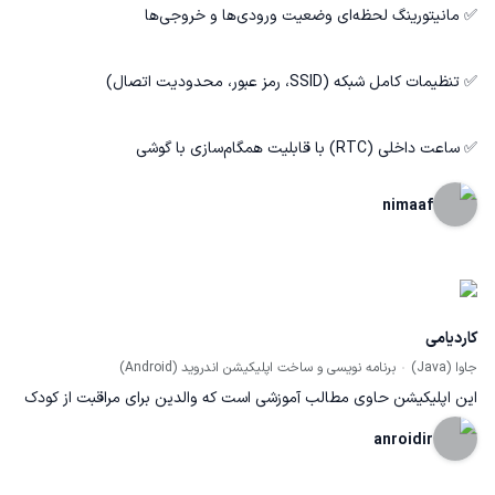
✅ مانیتورینگ لحظه‌ای وضعیت ورودی‌ها و خروجی‌ها
✅ تنظیمات کامل شبکه (SSID، رمز عبور، محدودیت اتصال)
✅ ساعت داخلی (RTC) با قابلیت همگام‌سازی با گوشی
nimaaf
کاردیامی
جاوا (Java)
برنامه نویسی و ساخت اپلیکیشن اندروید (Android)
این اپلیکیشن حاوی مطالب آموزشی است که والدین برای مراقبت از کودک
خود در منزل، بعد از عمل جراحی قلب به آن نیاز دارند. مطالب به صورت
anroidir
متن، تصویر و صوت می باشد. رعایت این مراقبتها به بهبودی سریعتر کودک