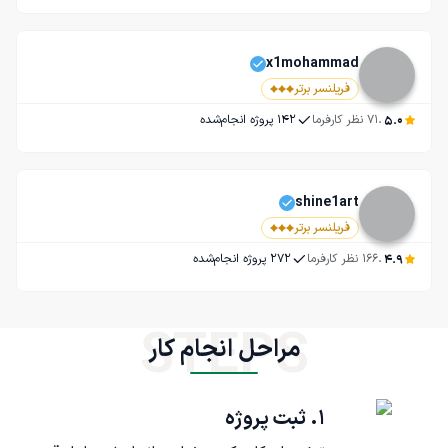
x1mohammad
فریلنسر برتر
.
5.0
71
 نظر کارفرما
142
 پروژه انجام‌شده
shine1art
فریلنسر برتر
.
4.9
166
 نظر کارفرما
272
 پروژه انجام‌شده
STEPS
مراحل انجام کار
۱. ثبت پروژه