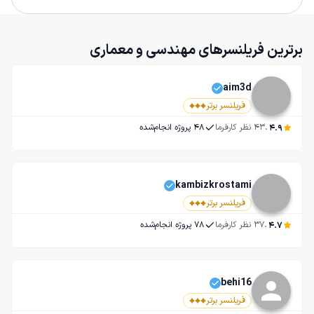
برترین فریلنسرهای مهندسی و معماری
aim3d
فریلنسر برتر
.
4.9
43
 نظر کارفرما
48
 پروژه انجام‌شده
kambizkrostami
فریلنسر برتر
.
4.7
37
 نظر کارفرما
78
 پروژه انجام‌شده
behi16
فریلنسر برتر