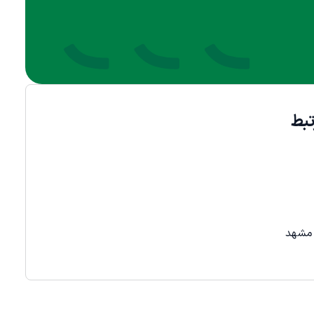
بط
 مشهد