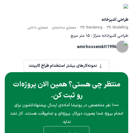
رنگ متناسب با نور واحد طراحی شده. تمامی لوازم برقی از جمله یخچال و
ماشین ظرفشویی به صورت توکار طراحی شدن
طراحی آشپزخانه
3D Modelling
3D Rendering
معماری ساختمان
معماری داخلی
طراحی آشپزخانه متراژ : 15 متر مربع
amirhosseinklt1996
نمونه‌کارهای بیشتر
استخدام طراح کابینت
منتظر چی هستی؟ همین الان پروژه‌ات
رو ثبت کن.
۱۰۰۰ نفر متخصص در پونیشا آماده‌ی ارسال پیشنهاداتشون برای
انجام پروژه شما بصورت دورکار، پروژه‌ای و تمام‌وقت هستند. کار نشد
نداره.