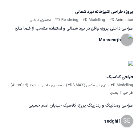
پروژه طراحی اشپزخانه نبرد شمالی
3D Animation
3D Modelling
3D Rendering
معماری داخلی
طراحی داخلی پروژه واقع در نبرد شمالی و استفاده مناسب از فضا های
اشپزخانه. اراِه انیمیشن (نرم افزار انریل انجین) و رندر تک شات (نرم افزار
Mohsenrjb
ویری) و ارائه نقشه دیتیل اجرایی کابینت ها به کارفرما
طراحی کلاسیک
3D Modelling
تری دی مکس (3DS MAX)
معماری داخلی
اتوکد (AutoCad)
طراحی ۳ بعدی
طراحی ومدلینگ و رندرینگ پروژه کلاسیک خیابان امام خمینی
SE
sedghi1