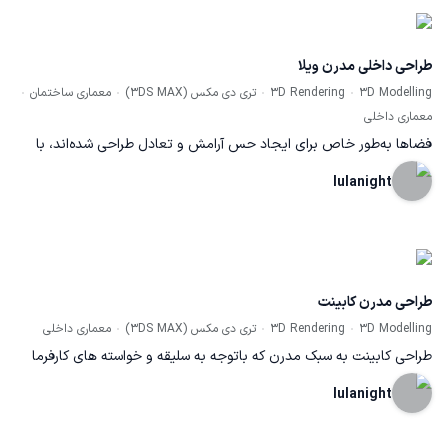
طراحی داخلی مدرن ویلا
3D Modelling
3D Rendering
تری دی مکس (3DS MAX)
معماری ساختمان
معماری داخلی
فضاها به‌طور خاص برای ایجاد حس آرامش و تعادل طراحی شده‌اند، با
استفاده از رنگ‌های ملایم کرم، سفید و طوسی/مشکی که علاوه بر زیبایی،
lulanight
کاربردی بودن هر فضا را نیز ارتقا می‌دهند. نورپردازی نرم و هوشمندانه در
کنار مبلمان، محیطی دلپذیر و مناسب برای زندگی روزمره و فعالیت‌های
اجتماعی فراهم می‌کند. این طراحی‌ها با در نظر گرفتن نیازهای کارفرما به
طراحی مدرن کابینت
خلق فضایی انعطاف‌پذیر و کاربردی برای هر نوع سبک زندگی تمرکز دارند.
3D Modelling
3D Rendering
تری دی مکس (3DS MAX)
معماری داخلی
طراحی کابینت به سبک مدرن که باتوجه به سلیقه و خواسته های کارفرما
طراحی شده. ترکیب رنگ مشکی و طوسی در طراحی این کابینت یک انتخاب
lulanight
مدرن و شیک است که فضایی جذاب و چشم‌نواز ایجاد می کند. این ترکیب