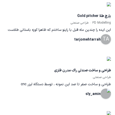
پارچ طلا Gold pitcher
3D Modelling
طراحی صنعتی
این ایده را چندین ماه قبل با راینو ساختم که ظاهرا کوزه باستانی طلاست
TA
قبلا ان را با جنس مس طراحی کردم اما اخیرا هنگام رندر با کیشات به ان
tarjomehtarrah
جلای طلا دادم و گلکاری نمودم
طراحی و ساخت صندلی راک مدرن فلزی
طراحی صنعتی
طراحی و ساخت صفر تا صد این نمونه ، توسط دستگاه لیزر cnc
sly_amin