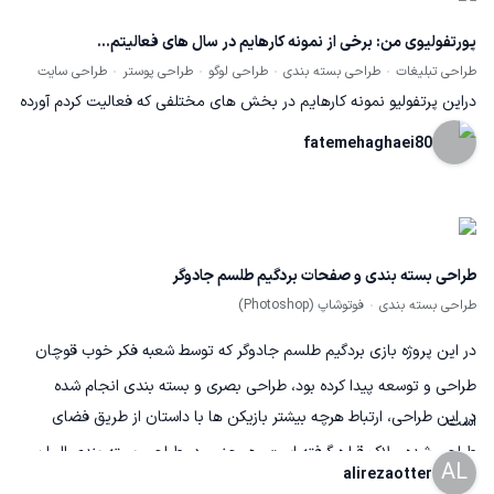
پورتفولیوی من: برخی از نمونه کارهایم در سال های فعالیتم...
طراحی تبلیغات
طراحی بسته بندی
طراحی لوگو
طراحی پوستر
طراحی سایت
دراین پرتفولیو نمونه کارهایم در بخش های مختلفی که فعالیت کردم آورده
شده است.
fatemehaghaei80
طراحی بسته بندی و صفحات بردگیم طلسم جادوگر
طراحی بسته بندی
فوتوشاپ (Photoshop)
در این پروژه بازی بردگیم طلسم جادوگر که توسط شعبه فکر خوب قوچان
طراحی و توسعه پیدا کرده بود، طراحی بصری و بسته بندی انجام شده
در این طراحی، ارتباط هرچه بیشتر بازیکن ها با داستان از طریق فضای
است.
طراحی شده ملاک قراره گرفته است، همچنین در طراحی بسته بندی المان
AL
alirezaotter
ها و تصاویری استفاده شده که مخاطب را هرچه بهتر و راحت تر به سمت