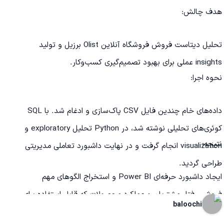
هدف چالش:
تحلیل دیتاست فروش فروشگاه آنلاین Olist برزیل و تولید
https://drive.go
insights عملی برای بهبود تصمیم‌گیری کسب‌وکار.
نحوه اجرا:
MmYwMC00YjAzLWFmMDctOWI5MTUyZjY3ZGU2IiwidCI6ImRmO
داده‌های خام چندین فایل CSV پاک‌سازی و ادغام شد. با SQL
کوئری‌های تحلیلی نوشته شد، در Python تحلیل exploratory و
نتیجه:
visualization انجام گرفت و در نهایت داشبورد تعاملی مدیریتی
طراحی گردید.
ایجاد داشبورد حرفه‌ای Power BI و استخراج الگوهای مهم
فروش، رفتار مشتریان و عملکرد محصولات که قابل استفاده برای
baloochi
استراتژی‌های کسب‌وکار است.