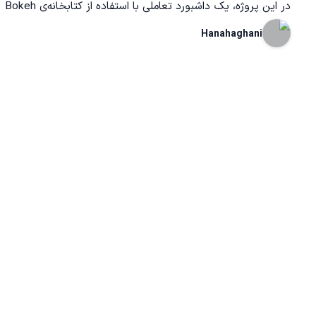
در این پروژه، یک داشبورد تعاملی با استفاده از کتابخانه‌ی Bokeh
در زبان پایتون طراحی شده است. هدف پروژه، ارائه‌ی نمای بصری
Hanahaghani
و قابل تعامل از داده‌هاست به‌طوری‌که کاربر بتواند با استفاده از
فیلترها و ویجت‌ها، داده‌های مختلف را بررسی و تحلیل کند. فایل
پروزه در صفحه گیت هاب:
https://github.com/hanahaghani/personalisation