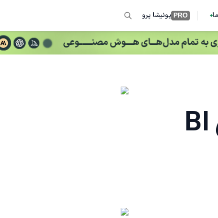
ما
پونیشا پرو
PRO