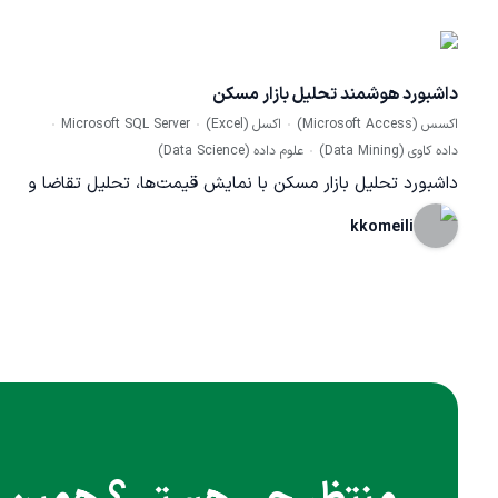
داشبورد هوشمند تحلیل بازار مسکن
اکسس (Microsoft Access)
اکسل (Excel)
Microsoft SQL Server
داده کاوی (Data Mining)
علوم داده (Data Science)
داشبورد تحلیل بازار مسکن با نمایش قیمت‌ها، تحلیل تقاضا و
عرضه، روند معاملات و نقشه‌های حرارتی، به ذینفعان کمک می‌کند
kkomeili
تا با اطلاعات دقیقی تصمیم‌گیری کنند. این داشبورد شامل
گزارش‌های تحلیلی، ارزیابی ریسک، نمایش آمارهای کلیدی و
قابلیت‌های شخصی‌سازی است. همچنین، امکانات بصری و تعاملی
مانند نمودارها و فیلترهای مختلف به کاربران امکان می‌دهد روندها
و داده‌ها را به‌طور مؤثر تحلیل کنند. این ابزار می‌تواند به شناسایی
مناطق با پتانسیل سرمایه‌گذاری و بهبود تصمیمات کارشناسان
کمک کند