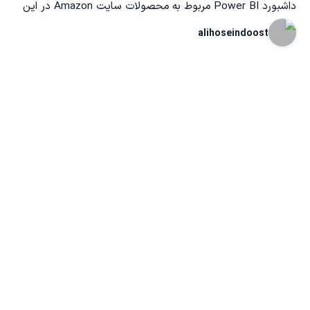
داشبورد Power BI مربوط به محصولات سایت Amazon در این
داشبورد جزئیات مربوط به محصولات موجود در سایت Amazon
alihoseindoost
مورد بررسی قرار گرفته است. ویدیو مربوط به داشبورد :
ogle.com/file/d/1eBquJIDRvTH32K0Jx068ay_OCvapcCy4/view?
usp=sharing مشاهده مستقیم داشبورد:
https://app.powerbi.com/view?
DY3OWNkLWE4MGUtNDVkOC05OWFjLWM4M2VkN2ZmOTVhMCJ9