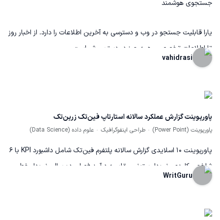
جستجوی هوشمند
یارا قابلیت جستجو در وب و دسترسی به آخرین اطلاعات را دارد. از اخبار روز
تا اطلاعات تخصصی، همه چیز در دسترس شماست.
vahidrasi
پاورپوینت گزارش عملکرد سالانه استارتاپ فین‌تک زرین‌تک
پاورپوینت (Power Point)
طراحی اینفوگرافیک
علوم داده (Data Science)
پاورپوینت ۱۰ اسلایدی گزارش سالانه پلتفرم فین‌تک شامل داشبورد KPI با ۶
شاخص کلیدی، نمودار ستونی مقایسه درآمد فصلی دو سال، نمودار خطی
WritGuru
رشد کاربران ماهانه، دونات ترکیب محصولات، جدول عملکرد منطقه‌ای ۶
استان، اسلاید رضایت مشتریان با NPS و متریک‌های پشتیبانی، ساختار
هزینه و سودآوری، و تایم‌لاین نقشه‌راه سال آینده. طراحی با پالت تخصصی