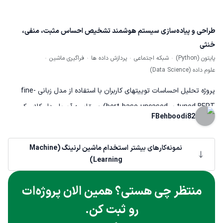
Teal Trust، آیکون‌های سفارشی و تایپوگرافی حرفه‌ای انجام شد.
طراحی و پیاده‌سازی سیستم هوشمند تشخیص احساس مثبت، منفی،
خنثی
پایتون (Python)
شبکه اجتماعی
پردازش داده ها
فراگیری ماشین
علوم داده (Data Science)
پروژه تحلیل احساسات توییتهای کاربران با استفاده از مدل زبانی fine-
tuned BERT بر bert-base-uncased) و مقایسه آن با مدل کلاسیک
FBehboodi82
SVM. مدل BERT با دقت ۹۱ نسبت به ۸۲ مدل SVM عملکرد بهتری نشان
داد پروژه شامل پیش پردازش داده آموزش مدل ارزیابی و تحلیل نتایج در
نمونه‌کارهای بیشتر
استخدام ماشین لرنینگ (Machine
Google Colab است و خروجی آن به صورت یک بات تلگرام برای تحليل
Learning)
احساسات لحظه ای پیاده سازی شده
منتظر چی هستی؟ همین الان پروژه‌ات
رو ثبت کن.