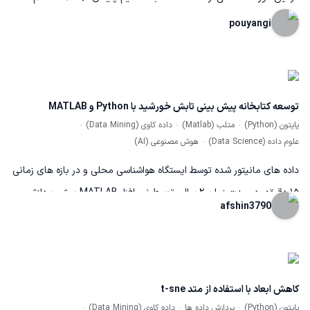
دستوراتی مانند SELECT, INSERT, UPDATE, DELETE, فیلتر کردن داده‌ها
pouyangi
با WHERE، مرتب‌سازی (ORDER BY)، و استفاده از توابع تجمیعی
(COUNT, SUM, ...) را یاد گرفتم. این دوره، دید خوبی نسبت به کار با
پایگاه‌داده‌ها و اصول اولیه طراحی دیتابیس به من داد و پایه‌ای شد برای
توسعه کتابخانه پیش بینی تابش خورشید با Python و MATLAB
یادگیری SQL پیشرفته و پایگاه‌های داده واقعی.
پایتون (Python)
متلب (Matlab)
داده کاوی (Data Mining)
علوم داده (Data Science)
هوش مصنوعی (AI)
داده های مانیتور شده توسط ایستگاه هواشناسی محلی و در بازه های زمانی
۱۵ دقیقه، در مدت زمان ۲ سال، توسط نرم افزار MATLAB پیش پردازش
afshin3790
شدند، و با بهره گیری از کتابخانه های pandas و scikit-learn و فریمورک
tensorflow با بهه گیری از زبان برنامه نویسی python، مدل پیش بینی
تابش خورشید توسعه داده شد.
کاهش ابعاد با استفاده از متد t-sne
پایتون (Python)
پردازش داده ها
داده کاوی (Data Mining)