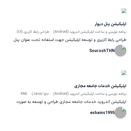
https://myket.ir/app/com.mobilepardakht.mopo.co
اپلیکیشن پنل دیوار
برنامه نویسی و ساخت اپلیکیشن اندروید (Android)
طراحی رابط کاربری (UI)
طراحی رابط کاربری و توسعه اپلیکیشن جهت استفاده تحت عنوان پنل
دیواری برای سامانه BMS و خانه هوشمند
SouroshTHN
اپلیکیشن خدمات جامعه مجازی
برنامه نویسی و ساخت اپلیکیشن اندروید (Android)
جاوا (Java)
XML
اپلیکیشن آندروید خدمات جامعه مجازی طراحی و توسعه به صورت
اختصاصی با زبان اتلین
eshams1995