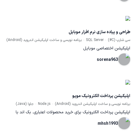
طراحی و پیاده سازی نرم افزار موبایل
سی شارپ (C#)
SQL Server
برنامه نویسی و ساخت اپلیکیشن اندروید (Android)
اپلیکیشن اختصاصی موبایل
sorena963
اپلیکیشن پرداخت الکترونیک موپو
برنامه نویسی و ساخت اپلیکیشن اندروید (Android)
Node.js
جاوا (Java)
اپلیکیشن پرداخت الکترونیک برای خرید محصولات اعتباری. بک اند با
node.js طراحی شده است. به همراه طراحی ui و دیتابیس mongodb.
mhsh1993
لینک برنامه در مایکت :