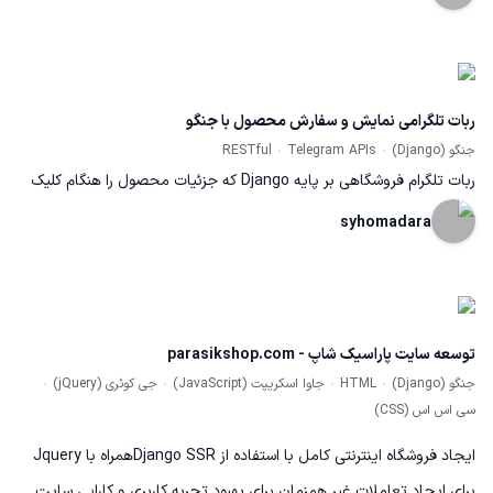
and a beautifully crafted UI.
ربات تلگرامی نمایش و سفارش محصول با جنگو
جنگو (Django)
Telegram APIs
RESTful
ربات تلگرام فروشگاهی بر پایه Django که جزئیات محصول را هنگام کلیک
روی لینک کانال نمایش می‌دهد. امکانات: افزودن به سفارش، توضیحات
syhomadara
کامل، پشتیبانی چندزبانه، رابط HTML و ارتباط مستقیم با پشتیبانی.
بک‌اند: Django + DRF با JWT Auth، کش Redis، ردیابی خطا و احراز
هویت اختصاصی. آماده اتصال به وب‌اپلیکیشن. 🔗
توسعه سایت پاراسیک شاپ - parasikshop.com
https://github.com/SyHoMadara/online-shop-backend
جنگو (Django)
HTML
جاوا اسکریپت (JavaScript)
جی کوئری (jQuery)
سی اس اس (CSS)
ایجاد فروشگاه اینترنتی کامل با استفاده از Django SSRهمراه با Jquery
برای ایجاد تعاملات غیر همزمان برای بهبود تجربه کاربری و کارایی سایت