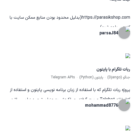
https://parasikshop.com(بدلیل محدود بودن منابع ممکن سایت با
کندی مواجه شود)
parsaJ84
ربات تلگرام با پایتون
جنگو (Django)
پایتون (Python)
Telegram APIs
پروژه ربات تلگرام که با استفاده از زبان برنامه نویسی پایتون و استفاده از
کتابخانه Telebot صورت گرفته، عملکردش به عنوان ترجمه زبان میباشد.
mohammad8776