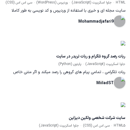
HTML
جاوا اسکریپت (JavaScript)
وردپرس (WordPress)
سی اس اس (CSS)
سایت مجله ای و خبری با استفاده از وردپرس و کد نویسی به طور کاملا
داینامیک طراحی شده است
Mohammadjafari9
ربات رصد گروه تلگرام و ربات تریدر در سایت
جاوا اسکریپت (JavaScript)
پایتون (Python)
ربات تلگرامی ، تمامی پیام های گروهی را رصد میکند و اگر متنی خاص
باشد ، بر طبق آن در سایت مورد نظر ترید انجام میدهد.
MiiladST
سایت شرکت شخصی ولکین دیزاین
HTML5
سی اس اس (CSS)
جاوا اسکریپت (JavaScript)