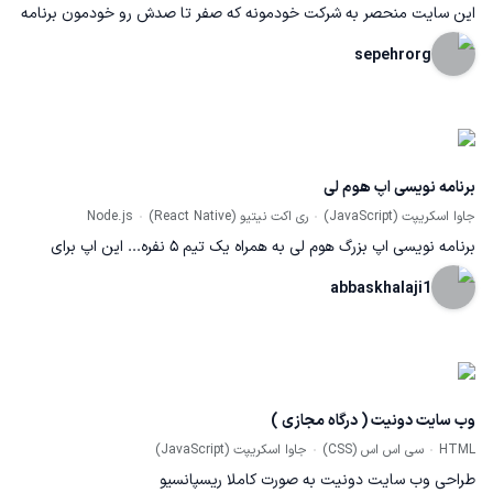
این سایت منحصر به شرکت خودمونه که صفر تا صدش رو خودمون برنامه
نویسی میکنیم
sepehrorg
برنامه نویسی اپ هوم لی
جاوا اسکریپت (JavaScript)
ری اکت نیتیو (React Native)
Node.js
برنامه نویسی اپ بزرگ هوم لی به همراه یک تیم 5 نفره... این اپ برای
جستجو، پیدا کردن، خرید و اجاره املاک و مستغلات در سه کشور امریکا،
abbaskhalaji1
کانادا و استرالیا است. این اپ با استفاده از تکنولوژی ریکت نیتیو و نودجی
اس برنامه نویسی شده است. دیزاین کار هم توسط تیم من انجام شده.
وب سایت دونیت ( درگاه مجازی )
HTML
سی اس اس (CSS)
جاوا اسکریپت (JavaScript)
طراحی وب سایت دونیت به صورت کاملا ریسپانسیو