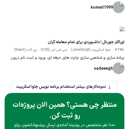
komeil1999
اوراکلز جورنال | داشبوردی برای تمام معامله گران
HTML
جاوا اسکریپت (JavaScript)
سی اس اس (CSS)
ری اکت (React)
پیاده سازی و شخصی سازی چارت های حرفه ای، ورود و ثبت نام درون
اپلیکیشن، طراحی و توسعه لندینگ محصول، پیاده سازی قابلیت های
sadeeegh
مختلف جهت اضافه کردن آیتم های مختلف به تاریخچه معاملات
نمونه‌کارهای بیشتر
استخدام برنامه نویس جاوا اسکریپت
منتظر چی هستی؟ همین الان پروژه‌ات
رو ثبت کن.
۱۰۰۰ نفر متخصص در پونیشا آماده‌ی ارسال پیشنهاداتشون برای