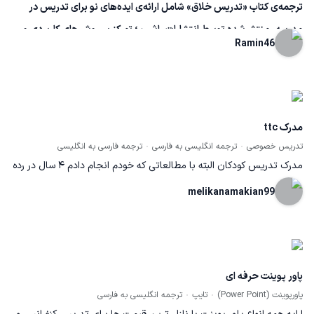
ترجمه‌ی کتاب «تدریس خلاق» شامل ارائه‌ی ایده‌های نو برای تدریس در
مدرسه، منتشرشده توسط انتشارات راشین؛ تمرکز بر روش‌های کاربردی و
Ramin46
قابل اجرا در کلاس درس.
مدرک ttc
تدریس خصوصی
ترجمه انگلیسی به فارسی
ترجمه فارسی به انگلیسی
مدرک تدریس کودکان البته با مطالعاتی که خودم انجام دادم 4 سال در رده
ی سنی نوجوان و بزرگسال نیز تدریس دارم
melikanamakian99
پاور پوینت حرفه ای
پاورپوینت (Power Point)
تایپ
ترجمه انگلیسی به فارسی