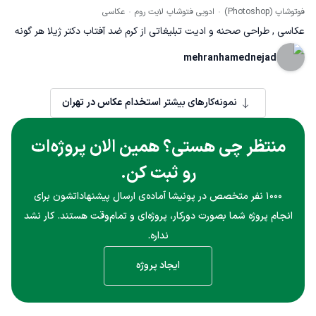
فوتوشاپ (Photoshop)
ادوبی فتوشاپ لایت روم
عکاسی
عکاسی , طراحی صحنه و ادیت تبلیغاتی از کرم ضد آفتاب دکتر ژیلا هر گونه
اسفاده از این عکس در تبلیغات مجله ای ,عمومی , شبکه مجازی -بدون
mehranhamednejad
کسب رضایت و خرید امتیاز عکس- به معنای سلب قوانین کپی رایت بوده
و قابل پیگیری توسط مراجع قضایی می باشد.
نمونه‌کارهای بیشتر
استخدام عکاس در تهران
منتظر چی هستی؟ همین الان پروژه‌ات
رو ثبت کن.
۱۰۰۰ نفر متخصص در پونیشا آماده‌ی ارسال پیشنهاداتشون برای
انجام پروژه شما بصورت دورکار، پروژه‌ای و تمام‌وقت هستند. کار نشد
نداره.
ایجاد پروژه