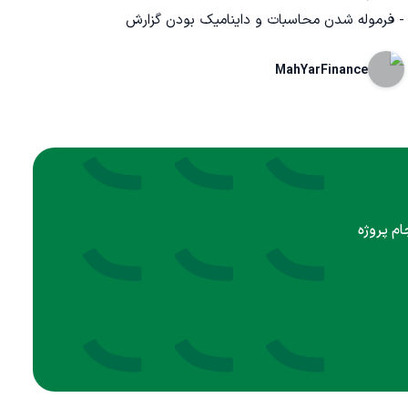
- فرموله شدن محاسبات و داینامیک بودن گزارش
MahYarFinance
ام پروژه