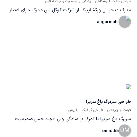
طراحی سایت فروشگاهی
پشتیبانی وبسایت و چت آنلاین
مدرک دیجیتال ورگشاپینگ از شرکت گوگل این مدرک دارای اعتبار
بین المللی است و برای پاس کردن دوره ی فروش آنلاین دیجیتال
aligarmabi
مارکتینگ و تکنیک های فروش طراحی شده است.
طراحی سربرگ باغ سریرا
فرمت و چیدمان
طراحی گرافیک
فروش
سربرگ باغ سریرا با تمرکز بر سادگی ولی ایجاد حس صمیمیت
OM
(کمی غیر رسمی) و برای بازاریابی و فروش B2B طراحی شد.
omid.65