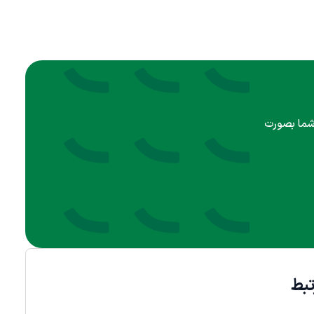
 شما بصورت
بط