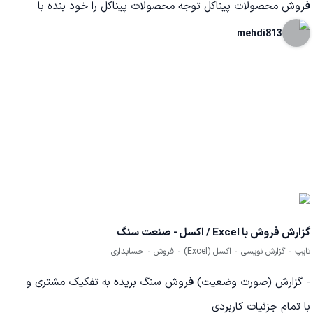
فروش محصولات پیناکل توجه محصولات پیناکل را خود بنده با
قیمت مناسب به فروش می رسانم فروش به صورت تکی و عمده
mehdi813
و اعطایی نمایندگی به فروشندگان و نصاب ها
گزارش فروش با Excel / اکسل - صنعت سنگ
تایپ
گزارش نویسی
اکسل (Excel)
فروش
حسابداری
- گزارش (صورت وضعیت) فروش سنگ بریده به تفکیک مشتری و
با تمام جزئیات کاربردی