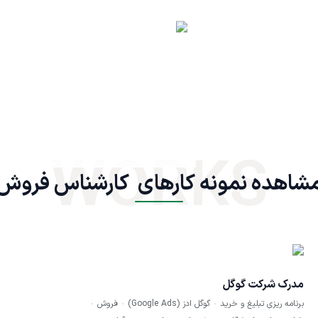
WORKS
شاهده نمونه کارهای  کارشناس فروش
مدرک شرکت گوگل
برنامه ریزی تبلیغ و خرید
گوگل ادز (Google Ads)
فروش