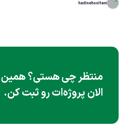
hadisehsoltani
منتظر چی هستی؟ همین
الان پروژه‌ات رو ثبت کن.