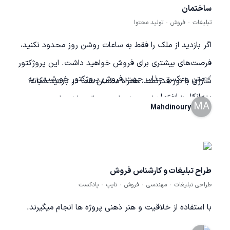
ساختمان
تبلیغات
فروش
تولید محتوا
اگر بازدید از ملک را فقط به ساعات روشن روز محدود نکنید،
فرصت‌های بیشتری برای فروش خواهید داشت. این پروژکتور
✅متن وعکس جذاب جهت فروش پروژکتور خورشیدی به
شارژی با نور قدرتمند، همراه مطمئن شما در بازدید شبانه،
پیمانکار ساختمان .
پارکینگ‌ها، انباری‌ها و پروژه‌های در حال ساخت است. حتی در
MA
Mahdinoury
زمان قطعی برق هم کارتان متوقف نمی‌شود و در مواقع ضروری
می‌تواند به‌عنوان پاوربانک استفاده شود. اگر می‌خواهید با خیال
راحت هر ملکی را در هر ساعتی از شبانه روزبه مشتری نشان دهید،
طراح تبلیغات و کارشناس فروش
برای مشاوره و خرید با ما تماس بگیرید.»
طراحی تبلیغات
مهندسی
فروش
تایپ
پادکست
با استفاده از خلاقیت و هنر ذهنی پروژه ها انجام میگیرند.