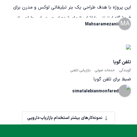
این پروژه با هدف طراحی یک بنر تبلیغاتی لوکس و مدرن برای
فروشگاه اینترنتی باباشاپ انجام شده است. در این طراحی از
MA
Mahsaramezanii
ترکیب رنگ مشکی و طلایی برای ایجاد حس کیفیت، اعتماد و
لوکس بودن برند استفاده شده و چیدمان عناصر به گونه‌ای انجام
شده که پیام تبلیغاتی در نگاه اول به مخاطب منتقل شود. تمرکز
اصلی پروژه بر افزایش جذابیت بصری، معرفی خدمات فروشگاه و
تلفن گویا
گویندگی
خدمات صوتی
بازاریابی تلفنی
جلب توجه کاربران در تبلیغات محیطی و دیجیتال بوده
ضبط برای تلفن گویا
است.طراحی
simatalebianmonfared
نمونه‌کارهای بیشتر
استخدام بازاریاب دارویی