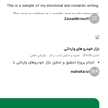
This is a sample of my emotional and romantic writing.
The text is written in a gentle and poetic language,
ZE
ZeinabWrites91
showcasing my ability to express deep feelings through
words
بازار خودرو های وارداتی
اکسل (Excel)
تجزیه و تحلیل کسب و کار
بازاریابی تلفنی
انجام پروژه تحقیق و تحلیل بازار خودروهای وارداتی با
MA
جمع‌آوری و مقایسه اطلاعات از نمایندگی‌ها و فروشندگان، بررسی
mahlaKarizi
قیمت، شرایط فروش، زمان تحویل و تهیه گزارش تحلیلی در قالب
فایل‌های اکسل و گزارش مدیریتی جهت پشتیبانی از تصمیم‌گیری.