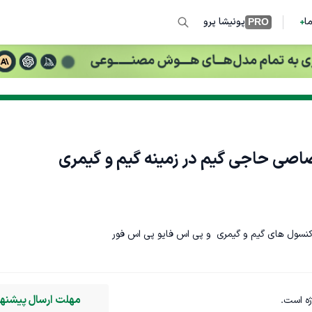
ما
پونیشا پرو
PRO
اصی حاجی گیم در زمینه گیم و گیمری
مهلت ارسال پیشنهاد
ژه است.
وستریتور (Adobe Illustrator)
فوتوشاپ (Photoshop)
تایپوگرافی