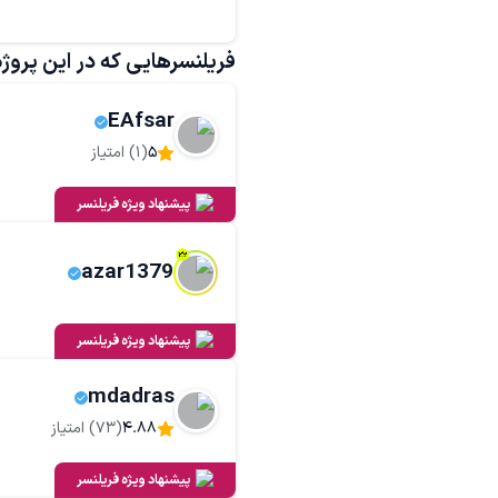
سرویس‌های مرتبط
طراحی پوستر
طراحی بنر
فریلنسرهایی که در این پروژه 
EAfsar
5
(
1
) امتیاز
پیشنهاد ویژه فریلنسر
azar1379
پیشنهاد ویژه فریلنسر
mdadras
4.88
(
73
) امتیاز
پیشنهاد ویژه فریلنسر