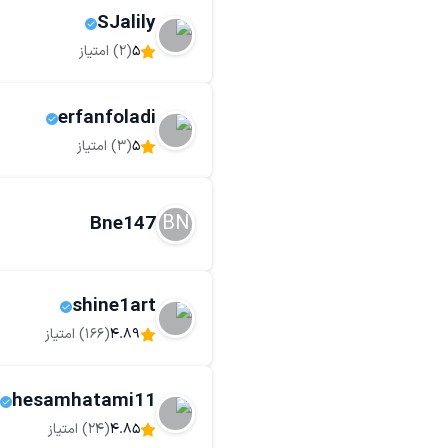
SJalily
5
(
2
) امتیاز
erfanfoladi
5
(
3
) امتیاز
BN
Bne147
shine1art
4.89
(
166
) امتیاز
hesamhatami11
4.85
(
24
) امتیاز