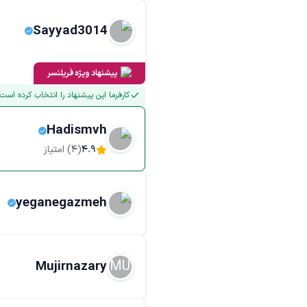
Sayyad3014
پیشنهاد ویژه فریلنسر
کارفرما این پیشنهاد را انتخاب کرده است
Hadismvh
4.9
(
4
) امتیاز
yeganegazmeh
MU
Mujirnazary