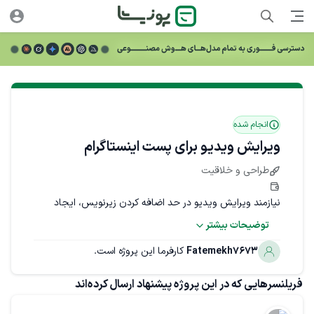
انجام شده
ویرایش ویدیو برای پست اینستاگرام
طراحی و خلاقیت
نیازمند ویرایش ویدیو در حد اضافه کردن زیرنویس، ایجاد 
توضیحات بیشتر
افکت هایی مثل زوم جهت یکنواخت نبودن ویدیو و اضافه 
کردن لوگو و کمی هم بهبود نور و صدای ویدیو می‌باشیم.
Fatemekh7673
کارفرما این پروژه است.
مهارت‌های مورد نیاز
فریلنسرهایی که در این پروژه پیشنهاد ارسال کرده‌اند
Final Cut Pro
ادوبی پریمیر (Adobe Primiere)
فیلم‌برداری