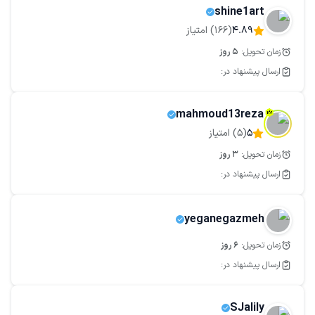
shine1art
4.89
(
166
) امتیاز
زمان تحویل:
5
روز
ارسال پیشنهاد در:
mahmoud13reza
5
(
5
) امتیاز
زمان تحویل:
3
روز
ارسال پیشنهاد در:
yeganegazmeh
زمان تحویل:
6
روز
ارسال پیشنهاد در:
SJalily