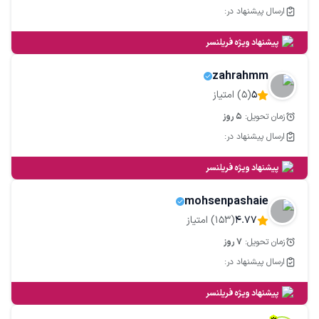
امکانات ویژه
ارسال پیشنهاد در:
فوری
برجسته
پیشنهاد ویژه فریلنسر
فایل ها
zahrahmm
ض
5
(
5
) امتیاز
137 KB
زمان تحویل:
5
روز
ارسال پیشنهاد در:
franchayz-pytza-syb-3260 (3) (1)
1.54 MB
پیشنهاد ویژه فریلنسر
mohsenpashaie
LogoPizzaSib360_Artboard 2
4.77
(
153
) امتیاز
446 KB
زمان تحویل:
7
روز
ارسال پیشنهاد در:
سرویس‌های مرتبط
طراحی لوگو
طراحی کاتالوگ دیجیتال
طراحی پوستر
پیشنهاد ویژه فریلنسر
طراحی بروشور