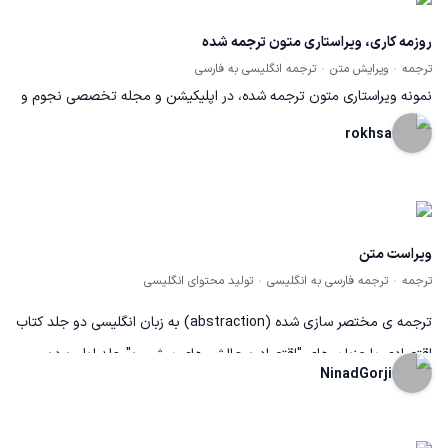
روزمه کاری، ویراستاری متون ترجمه شده
ترجمه
ویرایش متن
ترجمه انگلیسی به فارسی
نمونه ویراستاری متون ترجمه شده، در اپلیکیشن و مجله تخصصی نجوم و
اخترفیزیک آوا استار
rokhsa
ویراست متن
ترجمه
ترجمه فارسی به انگلیسی
تولید محتوای انگلیسی
ترجمه ی مختصر سازی شده (abstraction) به زبان انگلیسی دو جلد کتاب
اقتصادی با عنوان های "اقتصاد و چالش های پیش رو" جلد اول و دوم.
NinadGorji